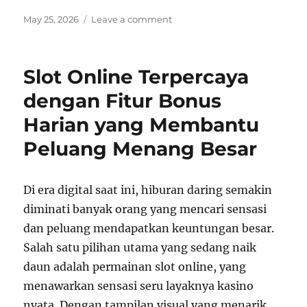
Posted
on
May 25, 2026
Leave a comment
on
Pendekatan
Terbaik
Untuk
Slot Online Terpercaya
Menang
Berulang
dengan Fitur Bonus
di
Harian yang Membantu
Situs
Gacor
Peluang Menang Besar
Di era digital saat ini, hiburan daring semakin
diminati banyak orang yang mencari sensasi
dan peluang mendapatkan keuntungan besar.
Salah satu pilihan utama yang sedang naik
daun adalah permainan slot online, yang
menawarkan sensasi seru layaknya kasino
nyata. Dengan tampilan visual yang menarik