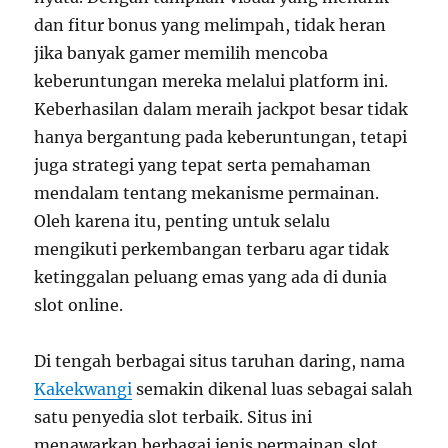
dan fitur bonus yang melimpah, tidak heran
jika banyak gamer memilih mencoba
keberuntungan mereka melalui platform ini.
Keberhasilan dalam meraih jackpot besar tidak
hanya bergantung pada keberuntungan, tetapi
juga strategi yang tepat serta pemahaman
mendalam tentang mekanisme permainan.
Oleh karena itu, penting untuk selalu
mengikuti perkembangan terbaru agar tidak
ketinggalan peluang emas yang ada di dunia
slot online.
Di tengah berbagai situs taruhan daring, nama
Kakekwangi
semakin dikenal luas sebagai salah
satu penyedia slot terbaik. Situs ini
menawarkan berbagai jenis permainan slot