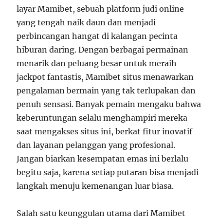
layar Mamibet, sebuah platform judi online
yang tengah naik daun dan menjadi
perbincangan hangat di kalangan pecinta
hiburan daring. Dengan berbagai permainan
menarik dan peluang besar untuk meraih
jackpot fantastis, Mamibet situs menawarkan
pengalaman bermain yang tak terlupakan dan
penuh sensasi. Banyak pemain mengaku bahwa
keberuntungan selalu menghampiri mereka
saat mengakses situs ini, berkat fitur inovatif
dan layanan pelanggan yang profesional.
Jangan biarkan kesempatan emas ini berlalu
begitu saja, karena setiap putaran bisa menjadi
langkah menuju kemenangan luar biasa.
Salah satu keunggulan utama dari Mamibet