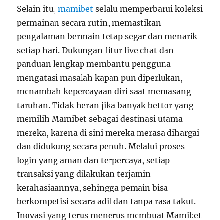
Selain itu,
mamibet
selalu memperbarui koleksi
permainan secara rutin, memastikan
pengalaman bermain tetap segar dan menarik
setiap hari. Dukungan fitur live chat dan
panduan lengkap membantu pengguna
mengatasi masalah kapan pun diperlukan,
menambah kepercayaan diri saat memasang
taruhan. Tidak heran jika banyak bettor yang
memilih Mamibet sebagai destinasi utama
mereka, karena di sini mereka merasa dihargai
dan didukung secara penuh. Melalui proses
login yang aman dan terpercaya, setiap
transaksi yang dilakukan terjamin
kerahasiaannya, sehingga pemain bisa
berkompetisi secara adil dan tanpa rasa takut.
Inovasi yang terus menerus membuat Mamibet