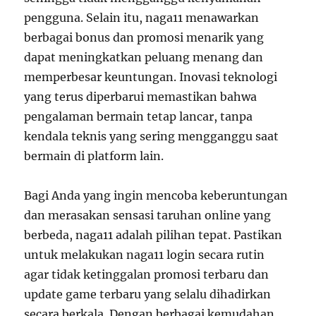
pengguna. Selain itu, naga11 menawarkan
berbagai bonus dan promosi menarik yang
dapat meningkatkan peluang menang dan
memperbesar keuntungan. Inovasi teknologi
yang terus diperbarui memastikan bahwa
pengalaman bermain tetap lancar, tanpa
kendala teknis yang sering mengganggu saat
bermain di platform lain.
Bagi Anda yang ingin mencoba keberuntungan
dan merasakan sensasi taruhan online yang
berbeda, naga11 adalah pilihan tepat. Pastikan
untuk melakukan naga11 login secara rutin
agar tidak ketinggalan promosi terbaru dan
update game terbaru yang selalu dihadirkan
secara berkala. Dengan berbagai kemudahan