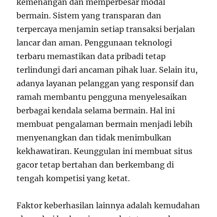
kemenangan dan memperbesar modal
bermain. Sistem yang transparan dan
terpercaya menjamin setiap transaksi berjalan
lancar dan aman. Penggunaan teknologi
terbaru memastikan data pribadi tetap
terlindungi dari ancaman pihak luar. Selain itu,
adanya layanan pelanggan yang responsif dan
ramah membantu pengguna menyelesaikan
berbagai kendala selama bermain. Hal ini
membuat pengalaman bermain menjadi lebih
menyenangkan dan tidak menimbulkan
kekhawatiran. Keunggulan ini membuat situs
gacor tetap bertahan dan berkembang di
tengah kompetisi yang ketat.
Faktor keberhasilan lainnya adalah kemudahan