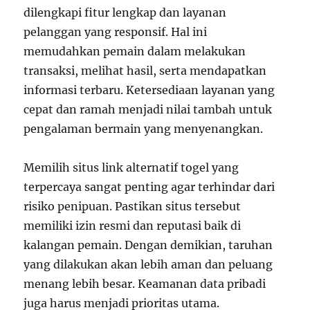
dilengkapi fitur lengkap dan layanan
pelanggan yang responsif. Hal ini
memudahkan pemain dalam melakukan
transaksi, melihat hasil, serta mendapatkan
informasi terbaru. Ketersediaan layanan yang
cepat dan ramah menjadi nilai tambah untuk
pengalaman bermain yang menyenangkan.
Memilih situs link alternatif togel yang
terpercaya sangat penting agar terhindar dari
risiko penipuan. Pastikan situs tersebut
memiliki izin resmi dan reputasi baik di
kalangan pemain. Dengan demikian, taruhan
yang dilakukan akan lebih aman dan peluang
menang lebih besar. Keamanan data pribadi
juga harus menjadi prioritas utama.