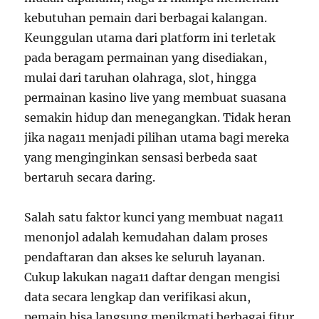
kebutuhan pemain dari berbagai kalangan.
Keunggulan utama dari platform ini terletak
pada beragam permainan yang disediakan,
mulai dari taruhan olahraga, slot, hingga
permainan kasino live yang membuat suasana
semakin hidup dan menegangkan. Tidak heran
jika naga11 menjadi pilihan utama bagi mereka
yang menginginkan sensasi berbeda saat
bertaruh secara daring.
Salah satu faktor kunci yang membuat naga11
menonjol adalah kemudahan dalam proses
pendaftaran dan akses ke seluruh layanan.
Cukup lakukan naga11 daftar dengan mengisi
data secara lengkap dan verifikasi akun,
pemain bisa langsung menikmati berbagai fitur