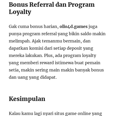
Bonus Referral dan Program
Loyalty
Gak cuma bonus harian,
ollo4d.games
juga
punya program referral yang bikin saldo makin
melimpah. Ajak temanmu bermain, dan
dapatkan komisi dari setiap deposit yang
mereka lakukan. Plus, ada program loyalty
yang memberi reward istimewa buat pemain
setia, makin sering main makin banyak bonus
dan uang yang didapat.
Kesimpulan
Kalau kamu lagi nyari situs game online yang