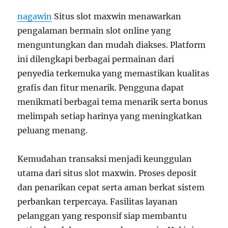
Jackpot
yang
nagawin
Situs slot maxwin menawarkan
Sangat
pengalaman bermain slot online yang
Besar
menguntungkan dan mudah diakses. Platform
ini dilengkapi berbagai permainan dari
penyedia terkemuka yang memastikan kualitas
grafis dan fitur menarik. Pengguna dapat
menikmati berbagai tema menarik serta bonus
melimpah setiap harinya yang meningkatkan
peluang menang.
Kemudahan transaksi menjadi keunggulan
utama dari situs slot maxwin. Proses deposit
dan penarikan cepat serta aman berkat sistem
perbankan terpercaya. Fasilitas layanan
pelanggan yang responsif siap membantu