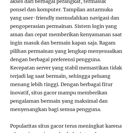
akses dari berbagai perangkat, termasuk
ponsel dan komputer. Tampilan antarmuka
yang user-friendly memudahkan navigasi dan
pengoperasian permainan. Sistem login yang
aman dan cepat memberikan kenyamanan saat
ingin masuk dan bermain kapan saja. Ragam
pilihan permainan yang lengkap menyesuaikan
dengan berbagai preferensi pengguna.
Kecepatan server yang stabil memastikan tidak
terjadi lag saat bermain, sehingga peluang
menang lebih tinggi. Dengan berbagai fitur
inovatif, situs gacor mampu memberikan
pengalaman bermain yang maksimal dan
menyenangkan bagi semua pengguna.
Popularitas situs gacor terus meningkat karena