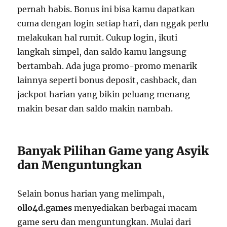
pernah habis. Bonus ini bisa kamu dapatkan
cuma dengan login setiap hari, dan nggak perlu
melakukan hal rumit. Cukup login, ikuti
langkah simpel, dan saldo kamu langsung
bertambah. Ada juga promo-promo menarik
lainnya seperti bonus deposit, cashback, dan
jackpot harian yang bikin peluang menang
makin besar dan saldo makin nambah.
Banyak Pilihan Game yang Asyik
dan Menguntungkan
Selain bonus harian yang melimpah,
ollo4d.games
menyediakan berbagai macam
game seru dan menguntungkan. Mulai dari