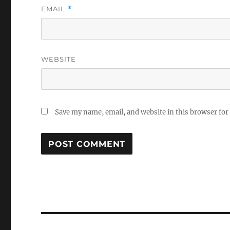
EMAIL
*
WEBSITE
Save my name, email, and website in this browser for
Post