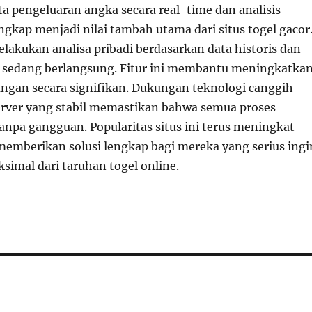
ta pengeluaran angka secara real-time dan analisis
engkap menjadi nilai tambah utama dari situs togel gacor
lakukan analisa pribadi berdasarkan data historis dan
 sedang berlangsung. Fitur ini membantu meningkatka
gan secara signifikan. Dukungan teknologi canggih
server yang stabil memastikan bahwa semua proses
tanpa gangguan. Popularitas situs ini terus meningkat
mberikan solusi lengkap bagi mereka yang serius ingi
simal dari taruhan togel online.