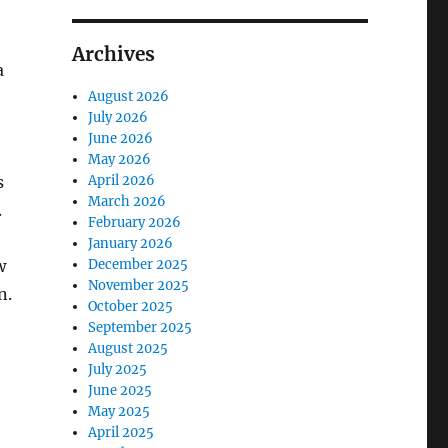
Archives
a
August 2026
July 2026
June 2026
May 2026
s
April 2026
March 2026
.
February 2026
January 2026
w
December 2025
November 2025
n.
October 2025
September 2025
August 2025
July 2025
June 2025
May 2025
April 2025