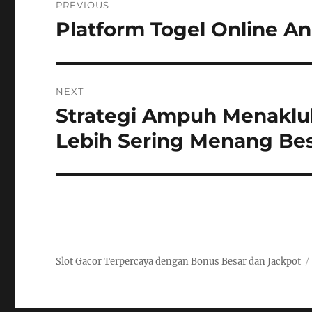
PREVIOUS
navigation
Platform Togel Online 
Previous
post:
NEXT
Strategi Ampuh Menaklu
Next
post:
Lebih Sering Menang Bes
Slot Gacor Terpercaya dengan Bonus Besar dan Jackpot