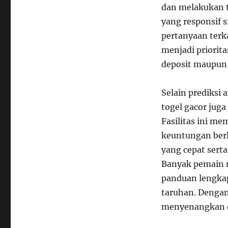
dan melakukan t
yang responsif 
pertanyaan terk
menjadi priorit
deposit maupun 
Selain prediksi
togel gacor jug
Fasilitas ini m
keuntungan berl
yang cepat sert
Banyak pemain m
panduan lengka
taruhan. Dengan
menyenangkan 