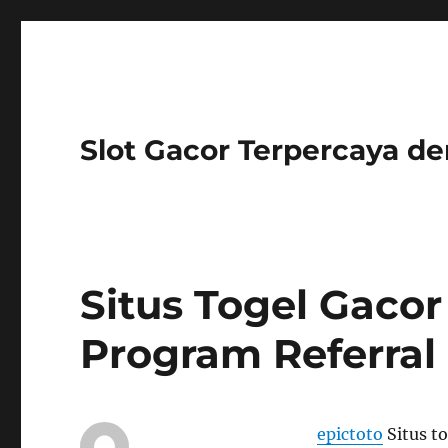
Slot Gacor Terpercaya d
Situs Togel Gac
Program Referra
epictoto
Situs t