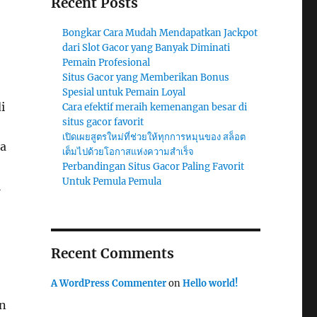
Recent Posts
Bongkar Cara Mudah Mendapatkan Jackpot
dari Slot Gacor yang Banyak Diminati
Pemain Profesional
Situs Gacor yang Memberikan Bonus
Spesial untuk Pemain Loyal
i
Cara efektif meraih kemenangan besar di
situs gacor favorit
เปิดเผยสูตรใหม่ที่ช่วยให้ทุกการหมุนของ สล็อต
ka
เต็มไปด้วยโอกาสแห่งความสำเร็จ
Perbandingan Situs Gacor Paling Favorit
Untuk Pemula Pemula
i
Recent Comments
A WordPress Commenter
on
Hello world!
an