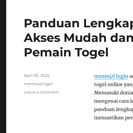
Panduan Lengka
Akses Mudah da
Pemain Togel
Posted
April 30, 2025
meme4d login
ad
on
Tags
meme4d login
togel online ya
on
Leave a comment
Memasuki duni
Panduan
mengenai cara l
Lengkap
panduan lengkap
Meme4D
Login:
memastikan pen
Akses
Mudah