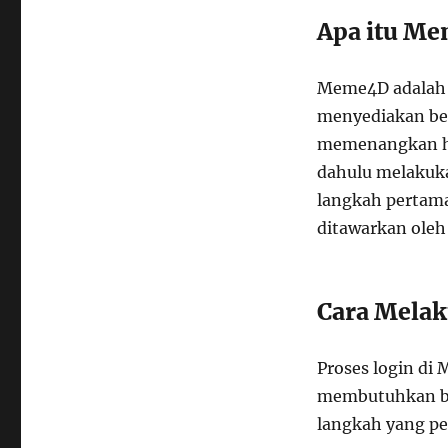
dan
Apa itu M
Aman
untuk
Semua
Meme4D adalah s
Pemain
Togel
menyediakan ber
memenangkan ha
dahulu melakuka
langkah pertama
ditawarkan oleh 
Cara Mela
Proses login d
membutuhkan be
langkah yang per