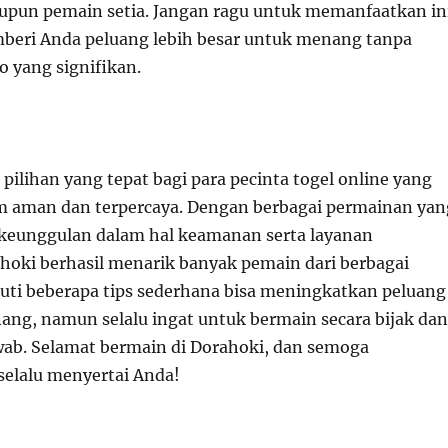
pun pemain setia. Jangan ragu untuk memanfaatkan in
beri Anda peluang lebih besar untuk menang tanpa
 yang signifikan.
pilihan yang tepat bagi para pecinta togel online yang
m aman dan terpercaya. Dengan berbagai permainan yan
keunggulan dalam hal keamanan serta layanan
hoki berhasil menarik banyak pemain dari berbagai
uti beberapa tips sederhana bisa meningkatkan peluang
ng, namun selalu ingat untuk bermain secara bijak dan
ab. Selamat bermain di Dorahoki, dan semoga
elalu menyertai Anda!