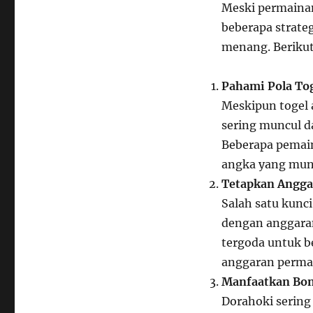
Meski permaina
beberapa strate
menang. Berikut
Pahami Pola To
Meskipun togel 
sering muncul 
Beberapa pemain
angka yang mung
Tetapkan Angg
Salah satu kunc
dengan anggaran
tergoda untuk b
anggaran perma
Manfaatkan Bon
Dorahoki sering