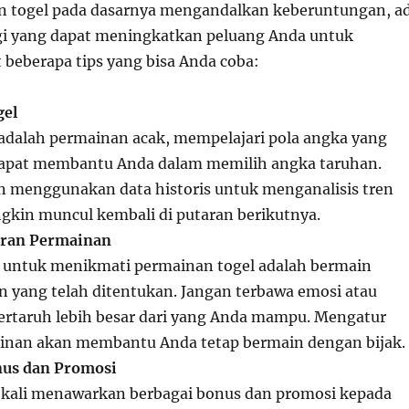
n togel pada dasarnya mengandalkan keberuntungan, a
gi yang dapat meningkatkan peluang Anda untuk
 beberapa tips yang bisa Anda coba:
gel
adalah permainan acak, mempelajari pola angka yang
dapat membantu Anda dalam memilih angka taruhan.
 menggunakan data historis untuk menganalisis tren
kin muncul kembali di putaran berikutnya.
aran Permainan
i untuk menikmati permainan togel adalah bermain
 yang telah ditentukan. Jangan terbawa emosi atau
ertaruh lebih besar dari yang Anda mampu. Mengatur
inan akan membantu Anda tetap bermain dengan bijak.
us dan Promosi
 kali menawarkan berbagai bonus dan promosi kepada