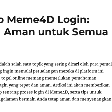
p Meme4D Login:
n Aman untuk Semua
alah salah satu topik yang sering dicari oleh para pema
ng ingin memulai petualangan mereka di platform ini.
a togel online memang memerlukan pemahaman
ogin yang tepat dan aman. Artikel ini akan memberikan
 tentang proses login di Meme4D, serta tips untuk
galaman bermain Anda tetap aman dan menyenangkan