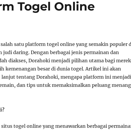
rm Togel Online
salah satu platform togel online yang semakin populer d
 judi daring. Dengan berbagai jenis permainan dan
ah diakses, Dorahoki menjadi pilihan utama bagi mere
h kemenangan besar di dunia togel. Artikel ini akan
lanjut tentang Dorahoki, mengapa platform ini menjad
 pemain, dan tips untuk memaksimalkan peluang menang
i?
 situs togel online yang menawarkan berbagai permain