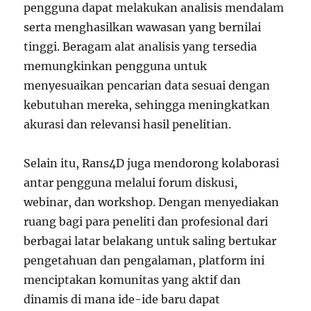
pengguna dapat melakukan analisis mendalam
serta menghasilkan wawasan yang bernilai
tinggi. Beragam alat analisis yang tersedia
memungkinkan pengguna untuk
menyesuaikan pencarian data sesuai dengan
kebutuhan mereka, sehingga meningkatkan
akurasi dan relevansi hasil penelitian.
Selain itu, Rans4D juga mendorong kolaborasi
antar pengguna melalui forum diskusi,
webinar, dan workshop. Dengan menyediakan
ruang bagi para peneliti dan profesional dari
berbagai latar belakang untuk saling bertukar
pengetahuan dan pengalaman, platform ini
menciptakan komunitas yang aktif dan
dinamis di mana ide-ide baru dapat