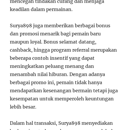
mencegah tindakan curang dan menjaga
keadilan dalam permainan.
Surya898 juga memberikan berbagai bonus
dan promosi menarik bagi pemain baru
maupun loyal. Bonus selamat datang,
cashback, hingga program referral merupakan
beberapa contoh insentif yang dapat
meningkatkan peluang menang dan
menambah nilai hiburan. Dengan adanya
berbagai promo ini, pemain tidak hanya
mendapatkan kesenangan bermain tetapi juga
kesempatan untuk memperoleh keuntungan
lebih besar.
Dalam hal transaksi, Surya898 menyediakan