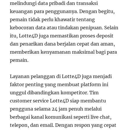
melindungi data pribadi dan transaksi
keuangan para penggunanya. Dengan begitu,
pemain tidak perlu khawatir tentang
kebocoran data atau tindakan penipuan. Selain
itu, Lotte4D juga memastikan proses deposit
dan penarikan dana berjalan cepat dan aman,
memberikan kenyamanan maksimal bagi para
pemain.
Layanan pelanggan di Lotte4D juga menjadi
faktor penting yang membuat platform ini
unggul dibandingkan kompetitor. Tim
customer service Lotte4D siap membantu
pengguna selama 24 jam penuh melalui
berbagai kanal komunikasi seperti live chat,
telepon, dan email. Dengan respon yang cepat