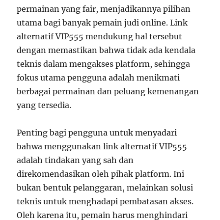
permainan yang fair, menjadikannya pilihan
utama bagi banyak pemain judi online. Link
alternatif VIP555 mendukung hal tersebut
dengan memastikan bahwa tidak ada kendala
teknis dalam mengakses platform, sehingga
fokus utama pengguna adalah menikmati
berbagai permainan dan peluang kemenangan
yang tersedia.
Penting bagi pengguna untuk menyadari
bahwa menggunakan link alternatif VIP555
adalah tindakan yang sah dan
direkomendasikan oleh pihak platform. Ini
bukan bentuk pelanggaran, melainkan solusi
teknis untuk menghadapi pembatasan akses.
Oleh karena itu, pemain harus menghindari