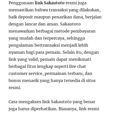
Penggunaan
link Sakautoto
resmi juga
memastikan bahwa transaksi yang dilakukan,
baik deposit maupun penarikan dana, berjalan
dengan lancar dan aman. Sakautoto
menawarkan berbagai metode pembayaran
yang mudah dan terpercaya, sehingga
pengalaman bertransaksi menjadi lebih
nyaman bagi para pemain. Selain itu, dengan
link yang valid, pemain dapat menikmati
berbagai fitur lengkap seperti live chat
customer service, permainan terbaru, dan
bonus menarik yang hanya tersedia di situs
resmi.
Cara mengakses link Sakautoto yang benar
juga harus diperhatikan. Biasanya, link resmi