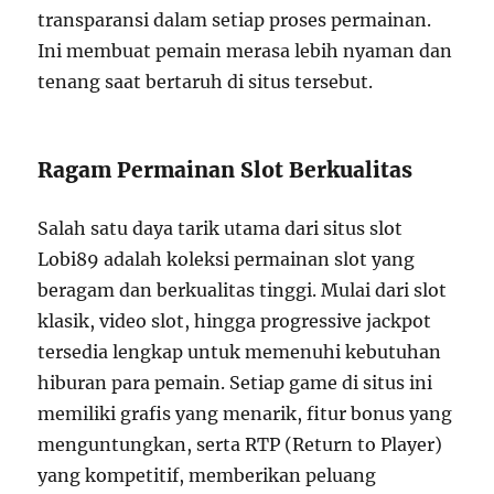
transparansi dalam setiap proses permainan.
Ini membuat pemain merasa lebih nyaman dan
tenang saat bertaruh di situs tersebut.
Ragam Permainan Slot Berkualitas
Salah satu daya tarik utama dari situs slot
Lobi89 adalah koleksi permainan slot yang
beragam dan berkualitas tinggi. Mulai dari slot
klasik, video slot, hingga progressive jackpot
tersedia lengkap untuk memenuhi kebutuhan
hiburan para pemain. Setiap game di situs ini
memiliki grafis yang menarik, fitur bonus yang
menguntungkan, serta RTP (Return to Player)
yang kompetitif, memberikan peluang