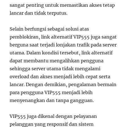
sangat penting untuk memastikan akses tetap
lancar dan tidak terputus.
Selain berfungsi sebagai solusi atas
pemblokiran, link alternatif VIP555 juga sangat
berguna saat terjadi lonjakan trafik pada server
utama. Dalam kondisi tersebut, link alternatif
dapat membantu mengalihkan pengguna
sehingga server utama tidak mengalami
overload dan akses menjadi lebih cepat serta
lancar. Dengan demikian, pengalaman bermain
para pengguna VIP555 menjadi lebih
menyenangkan dan tanpa gangguan.
VIP555 juga dikenal dengan pelayanan
pelanggan yang responsif dan sistem