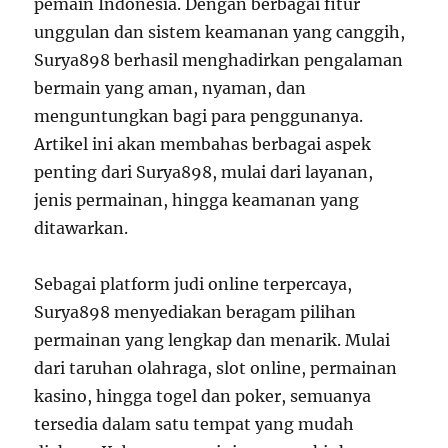
pemain Indonesia. Dengan berbagai fitur
unggulan dan sistem keamanan yang canggih,
Surya898 berhasil menghadirkan pengalaman
bermain yang aman, nyaman, dan
menguntungkan bagi para penggunanya.
Artikel ini akan membahas berbagai aspek
penting dari Surya898, mulai dari layanan,
jenis permainan, hingga keamanan yang
ditawarkan.
Sebagai platform judi online terpercaya,
Surya898 menyediakan beragam pilihan
permainan yang lengkap dan menarik. Mulai
dari taruhan olahraga, slot online, permainan
kasino, hingga togel dan poker, semuanya
tersedia dalam satu tempat yang mudah