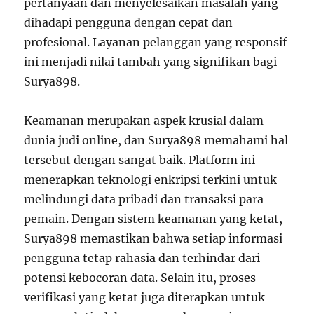
pertanyaan dan menyelesaikan masalah yang
dihadapi pengguna dengan cepat dan
profesional. Layanan pelanggan yang responsif
ini menjadi nilai tambah yang signifikan bagi
Surya898.
Keamanan merupakan aspek krusial dalam
dunia judi online, dan Surya898 memahami hal
tersebut dengan sangat baik. Platform ini
menerapkan teknologi enkripsi terkini untuk
melindungi data pribadi dan transaksi para
pemain. Dengan sistem keamanan yang ketat,
Surya898 memastikan bahwa setiap informasi
pengguna tetap rahasia dan terhindar dari
potensi kebocoran data. Selain itu, proses
verifikasi yang ketat juga diterapkan untuk