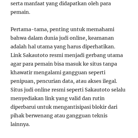
serta manfaat yang didapatkan oleh para
pemain.
Pertama-tama, penting untuk memahami
bahwa dalam dunia judi online, keamanan
adalah hal utama yang harus diperhatikan.
Link Sakautoto resmi menjadi gerbang utama
agar para pemain bisa masuk ke situs tanpa
khawatir mengalami gangguan seperti
penipuan, pencurian data, atau akses ilegal.
Situs judi online resmi seperti Sakautoto selalu
menyediakan link yang valid dan rutin
diperbarui untuk mengantisipasi blokir dari
pihak berwenang atau gangguan teknis
lainnya.