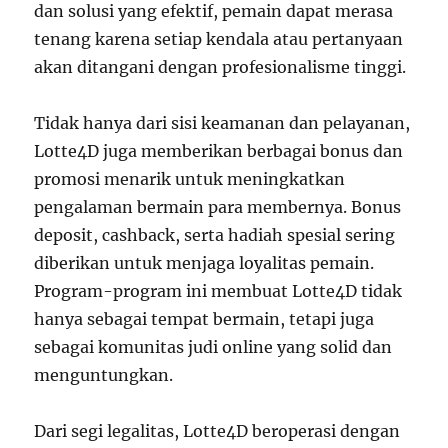
dan solusi yang efektif, pemain dapat merasa
tenang karena setiap kendala atau pertanyaan
akan ditangani dengan profesionalisme tinggi.
Tidak hanya dari sisi keamanan dan pelayanan,
Lotte4D juga memberikan berbagai bonus dan
promosi menarik untuk meningkatkan
pengalaman bermain para membernya. Bonus
deposit, cashback, serta hadiah spesial sering
diberikan untuk menjaga loyalitas pemain.
Program-program ini membuat Lotte4D tidak
hanya sebagai tempat bermain, tetapi juga
sebagai komunitas judi online yang solid dan
menguntungkan.
Dari segi legalitas, Lotte4D beroperasi dengan