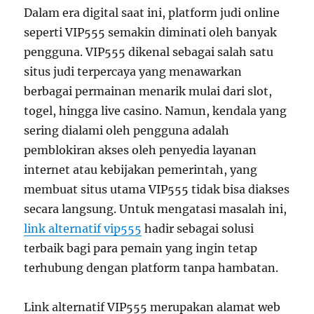
Dalam era digital saat ini, platform judi online
seperti VIP555 semakin diminati oleh banyak
pengguna. VIP555 dikenal sebagai salah satu
situs judi terpercaya yang menawarkan
berbagai permainan menarik mulai dari slot,
togel, hingga live casino. Namun, kendala yang
sering dialami oleh pengguna adalah
pemblokiran akses oleh penyedia layanan
internet atau kebijakan pemerintah, yang
membuat situs utama VIP555 tidak bisa diakses
secara langsung. Untuk mengatasi masalah ini,
link alternatif vip555
hadir sebagai solusi
terbaik bagi para pemain yang ingin tetap
terhubung dengan platform tanpa hambatan.
Link alternatif VIP555 merupakan alamat web