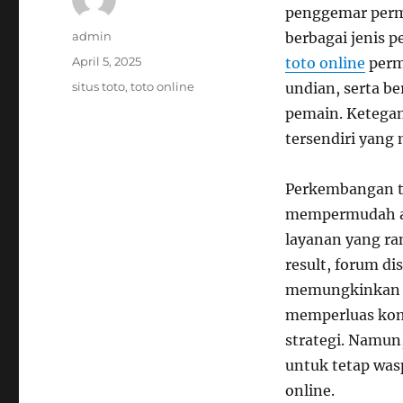
penggemar perma
Author
admin
berbagai jenis 
Posted
April 5, 2025
toto online
perm
on
Tags
situs toto
,
toto online
undian, serta b
pemain. Ketegan
tersendiri yang
Perkembangan te
mempermudah aks
layanan yang ra
result, forum di
memungkinkan pe
memperluas komu
strategi. Namun
untuk tetap was
online.