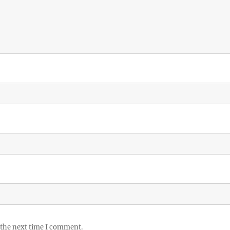
 the next time I comment.