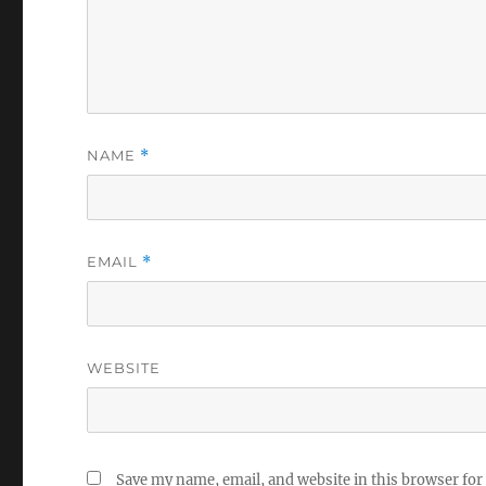
NAME
*
EMAIL
*
WEBSITE
Save my name, email, and website in this browser for