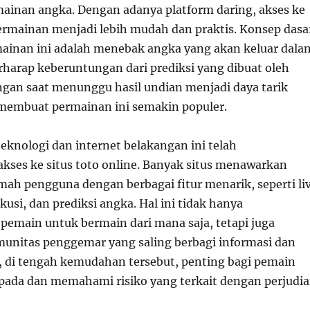
inan angka. Dengan adanya platform daring, akses ke
permainan menjadi lebih mudah dan praktis. Konsep dasa
ainan ini adalah menebak angka yang akan keluar dala
erharap keberuntungan dari prediksi yang dibuat oleh
gan saat menunggu hasil undian menjadi daya tarik
 membuat permainan ini semakin populer.
knologi dan internet belakangan ini telah
es ke situs toto online. Banyak situs menawarkan
mah pengguna dengan berbagai fitur menarik, seperti li
skusi, dan prediksi angka. Hal ini tidak hanya
main untuk bermain dari mana saja, tetapi juga
nitas penggemar yang saling berbagi informasi dan
, di tengah kemudahan tersebut, penting bagi pemain
pada dan memahami risiko yang terkait dengan perjudi