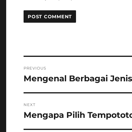
Post
PREVIOUS
navigation
Mengenal Berbagai Jenis
Previous
post:
NEXT
Mengapa Pilih Tempotot
Next
post: