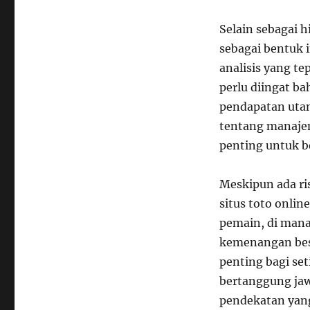
Selain sebagai h
sebagai bentuk i
analisis yang t
perlu diingat ba
pendapatan utam
tentang manaje
penting untuk 
Meskipun ada ris
situs toto onlin
pemain, di man
kemenangan bes
penting bagi set
bertanggung jaw
pendekatan yang