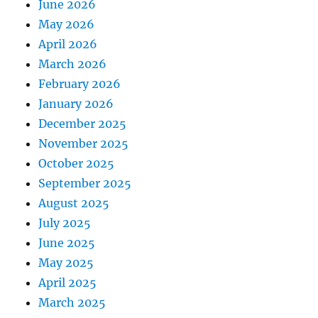
June 2026
May 2026
April 2026
March 2026
February 2026
January 2026
December 2025
November 2025
October 2025
September 2025
August 2025
July 2025
June 2025
May 2025
April 2025
March 2025