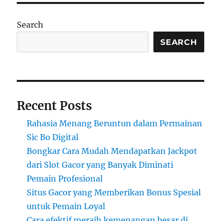
Slot
Mahjong
Search
Supaya
Lebih
SEARCH
Sering
Menang
Besar
Setiap
Hari
Recent Posts
Rahasia Menang Beruntun dalam Permainan
Sic Bo Digital
Bongkar Cara Mudah Mendapatkan Jackpot
dari Slot Gacor yang Banyak Diminati
Pemain Profesional
Situs Gacor yang Memberikan Bonus Spesial
untuk Pemain Loyal
Cara efektif meraih kemenangan besar di