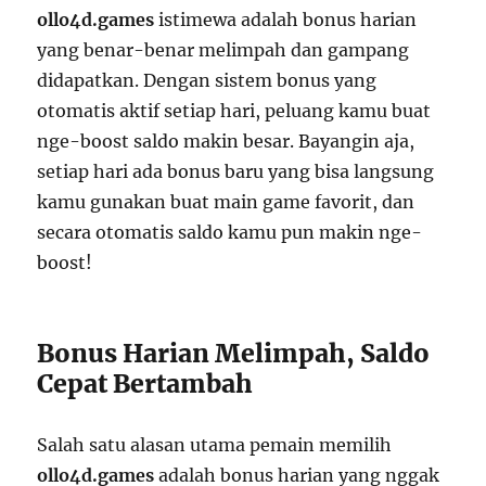
ollo4d.games
istimewa adalah bonus harian
yang benar-benar melimpah dan gampang
didapatkan. Dengan sistem bonus yang
otomatis aktif setiap hari, peluang kamu buat
nge-boost saldo makin besar. Bayangin aja,
setiap hari ada bonus baru yang bisa langsung
kamu gunakan buat main game favorit, dan
secara otomatis saldo kamu pun makin nge-
boost!
Bonus Harian Melimpah, Saldo
Cepat Bertambah
Salah satu alasan utama pemain memilih
ollo4d.games
adalah bonus harian yang nggak