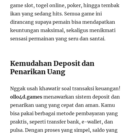
game slot, togel online, poker, hingga tembak
ikan yang sedang hits. Semua game ini
dirancang supaya pemain bisa mendapatkan
keuntungan maksimal, sekaligus menikmati
sensasi permainan yang seru dan santai.
Kemudahan Deposit dan
Penarikan Uang
Nggak usah khawatir soal transaksi keuangan!
ollo4d.games
menawarkan sistem deposit dan
penarikan uang yang cepat dan aman. Kamu
bisa pakai berbagai metode pembayaran yang
praktis, seperti transfer bank, e-wallet, dan
pulsa. Dengan proses yang simpel, saldo yang