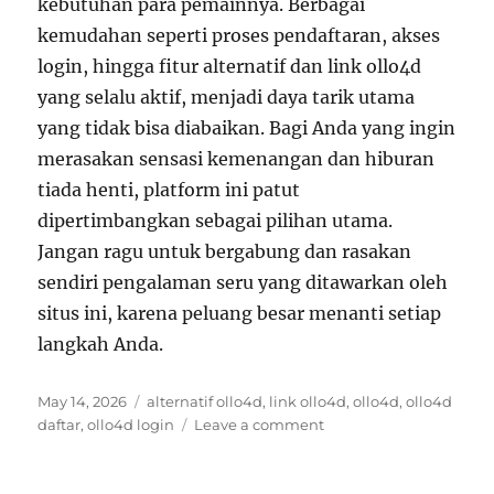
kebutuhan para pemainnya. Berbagai
kemudahan seperti proses pendaftaran, akses
login, hingga fitur alternatif dan link ollo4d
yang selalu aktif, menjadi daya tarik utama
yang tidak bisa diabaikan. Bagi Anda yang ingin
merasakan sensasi kemenangan dan hiburan
tiada henti, platform ini patut
dipertimbangkan sebagai pilihan utama.
Jangan ragu untuk bergabung dan rasakan
sendiri pengalaman seru yang ditawarkan oleh
situs ini, karena peluang besar menanti setiap
langkah Anda.
Posted
Tags
May 14, 2026
alternatif ollo4d
,
link ollo4d
,
ollo4d
,
ollo4d
on
on
daftar
,
ollo4d login
Leave a comment
Strategi
Ampuh
Menaklukkan