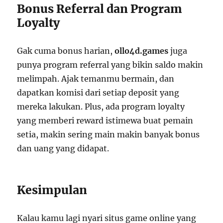
Bonus Referral dan Program
Loyalty
Gak cuma bonus harian,
ollo4d.games
juga
punya program referral yang bikin saldo makin
melimpah. Ajak temanmu bermain, dan
dapatkan komisi dari setiap deposit yang
mereka lakukan. Plus, ada program loyalty
yang memberi reward istimewa buat pemain
setia, makin sering main makin banyak bonus
dan uang yang didapat.
Kesimpulan
Kalau kamu lagi nyari situs game online yang