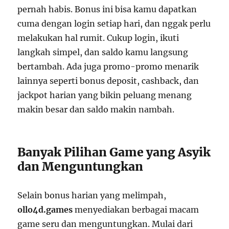
pernah habis. Bonus ini bisa kamu dapatkan
cuma dengan login setiap hari, dan nggak perlu
melakukan hal rumit. Cukup login, ikuti
langkah simpel, dan saldo kamu langsung
bertambah. Ada juga promo-promo menarik
lainnya seperti bonus deposit, cashback, dan
jackpot harian yang bikin peluang menang
makin besar dan saldo makin nambah.
Banyak Pilihan Game yang Asyik
dan Menguntungkan
Selain bonus harian yang melimpah,
ollo4d.games
menyediakan berbagai macam
game seru dan menguntungkan. Mulai dari