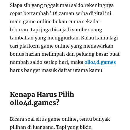
Siapa sih yang nggak mau saldo rekeningnya
cepat bertambah? Di zaman serba digital ini,
main game online bukan cuma sekadar
hiburan, tapi juga bisa jadi sumber uang
tambahan yang menggiurkan. Kalau kamu lagi
cari platform game online yang menawarkan
bonus harian melimpah dan peluang besar buat
nambah saldo setiap hari, maka
ollo4d.games
harus banget masuk daftar utama kamu!
Kenapa Harus Pilih
ollo4d.games?
Bicara soal situs game online, tentu banyak
pilihan di luar sana. Tapi yang bikin