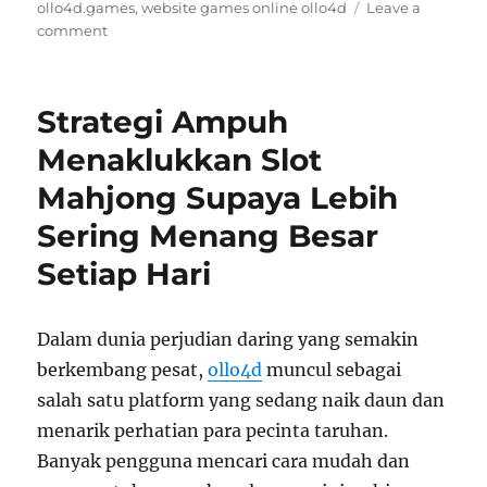
on
ollo4d.games
,
website games online ollo4d
Leave a
on
comment
Situs
Game
Online
Strategi Ampuh
dengan
Bonus
Menaklukkan Slot
Harian
Mahjong Supaya Lebih
Melimpah
yang
Sering Menang Besar
Membuat
Saldo
Setiap Hari
Cepat
Bertambah
Dalam dunia perjudian daring yang semakin
berkembang pesat,
ollo4d
muncul sebagai
salah satu platform yang sedang naik daun dan
menarik perhatian para pecinta taruhan.
Banyak pengguna mencari cara mudah dan