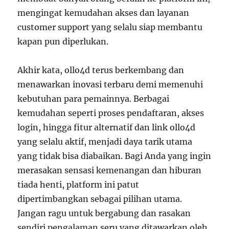
mengingat kemudahan akses dan layanan
customer support yang selalu siap membantu
kapan pun diperlukan.
Akhir kata, ollo4d terus berkembang dan
menawarkan inovasi terbaru demi memenuhi
kebutuhan para pemainnya. Berbagai
kemudahan seperti proses pendaftaran, akses
login, hingga fitur alternatif dan link ollo4d
yang selalu aktif, menjadi daya tarik utama
yang tidak bisa diabaikan. Bagi Anda yang ingin
merasakan sensasi kemenangan dan hiburan
tiada henti, platform ini patut
dipertimbangkan sebagai pilihan utama.
Jangan ragu untuk bergabung dan rasakan
sendiri pengalaman seru yang ditawarkan oleh