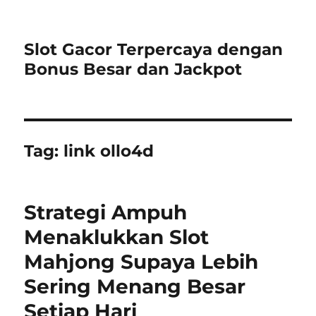
Slot Gacor Terpercaya dengan
Bonus Besar dan Jackpot
Tag:
link ollo4d
Strategi Ampuh
Menaklukkan Slot
Mahjong Supaya Lebih
Sering Menang Besar
Setiap Hari