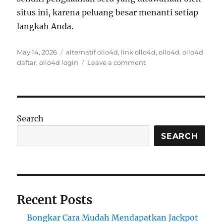
situs ini, karena peluang besar menanti setiap
langkah Anda.
Posted
Tags
May 14, 2026
alternatif ollo4d
,
link ollo4d
,
ollo4d
,
ollo4d
on
on
daftar
,
ollo4d login
Leave a comment
Strategi
Ampuh
Menaklukkan
Slot
Mahjong
Search
Supaya
Lebih
SEARCH
Sering
Menang
Besar
Setiap
Hari
Recent Posts
Bongkar Cara Mudah Mendapatkan Jackpot