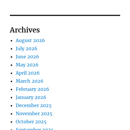
Archives
August 2026
July 2026
June 2026
May 2026
April 2026
March 2026
February 2026
January 2026
December 2025
November 2025
October 2025
September 2025