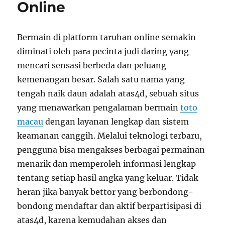
Online
Bermain di platform taruhan online semakin
diminati oleh para pecinta judi daring yang
mencari sensasi berbeda dan peluang
kemenangan besar. Salah satu nama yang
tengah naik daun adalah atas4d, sebuah situs
yang menawarkan pengalaman bermain
toto
macau
dengan layanan lengkap dan sistem
keamanan canggih. Melalui teknologi terbaru,
pengguna bisa mengakses berbagai permainan
menarik dan memperoleh informasi lengkap
tentang setiap hasil angka yang keluar. Tidak
heran jika banyak bettor yang berbondong-
bondong mendaftar dan aktif berpartisipasi di
atas4d, karena kemudahan akses dan