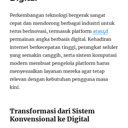
Perkembangan teknologi bergerak sangat
cepat dan mendorong berbagai industri untuk
terus berinovasi, termasuk platform
atas4d
permainan angka berbasis digital. Kehadiran
internet berkecepatan tinggi, perangkat seluler
yang semakin canggih, serta sistem komputasi
modern membuat pengelola platform harus
menyesuaikan layanan mereka agar tetap
relevan dengan kebutuhan pengguna masa
kini.
Transformasi dari Sistem
Konvensional ke Digital