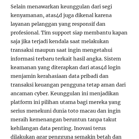
Selain menawarkan keunggulan dari segi
kenyamanan, atas4d juga dikenal karena
layanan pelanggan yang responsif dan
profesional. Tim support siap membantu kapan
saja jika terjadi kendala saat melakukan
transaksi maupun saat ingin mengetahui
informasi terbaru terkait hasil angka. Sistem
keamanan yang diterapkan dari atas4d login
menjamin kerahasiaan data pribadi dan
transaksi keuangan pengguna tetap aman dari
ancaman cyber. Keunggulan ini menjadikan
platform ini pilihan utama bagi mereka yang
serius menekuni dunia toto macau dan ingin
meraih kemenangan beruntun tanpa takut
kehilangan data penting. Inovasi terus
dilakukan agar pengguna semakin betah dan