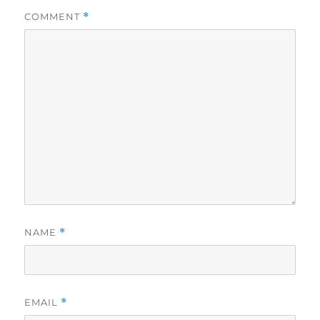
COMMENT
*
NAME
*
EMAIL
*