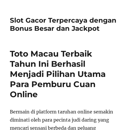
Slot Gacor Terpercaya dengan
Bonus Besar dan Jackpot
Toto Macau Terbaik
Tahun Ini Berhasil
Menjadi Pilihan Utama
Para Pemburu Cuan
Online
Bermain di platform taruhan online semakin
diminati oleh para pecinta judi daring yang
mencari sensasi berbeda dan peluang