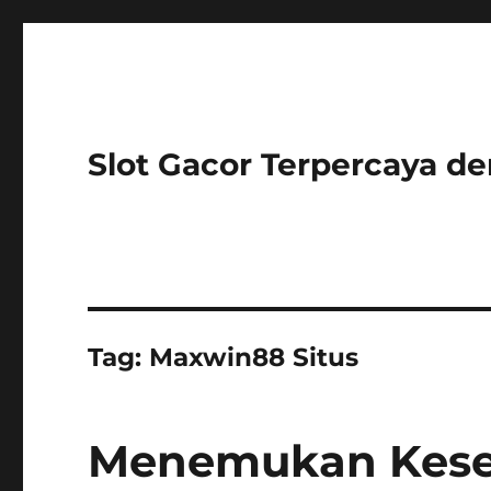
Slot Gacor Terpercaya d
Tag:
Maxwin88 Situs
Menemukan Kese