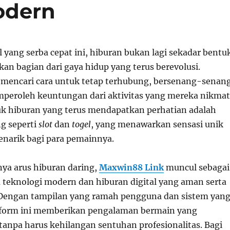
odern
l yang serba cepat ini, hiburan bukan lagi sekadar bentu
kan bagian dari gaya hidup yang terus berevolusi.
 mencari cara untuk tetap terhubung, bersenang-senang
eroleh keuntungan dari aktivitas yang mereka nikmat
uk hiburan yang terus mendapatkan perhatian adalah
g seperti
slot
dan
togel
, yang menawarkan sensasi unik
enarik bagi para pemainnya.
nya arus hiburan daring,
Maxwin88 Link
muncul sebagai
 teknologi modern dan hiburan digital yang aman serta
Dengan tampilan yang ramah pengguna dan sistem yan
tform ini memberikan pengalaman bermain yang
npa harus kehilangan sentuhan profesionalitas. Bagi