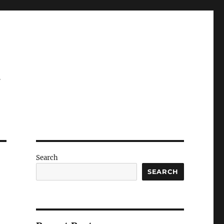
t
Search
SEARCH