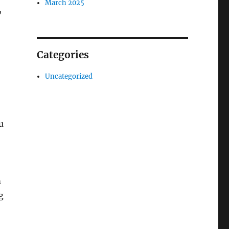
March 2025
,
Categories
Uncategorized
u
m
g