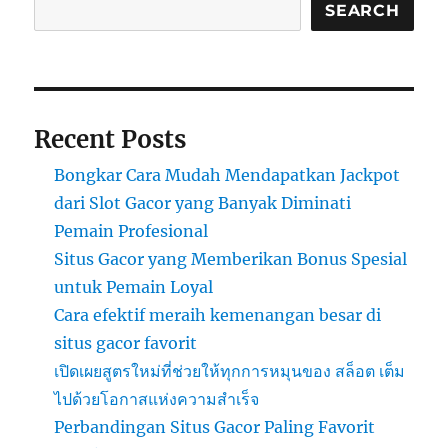
SEARCH
Recent Posts
Bongkar Cara Mudah Mendapatkan Jackpot
dari Slot Gacor yang Banyak Diminati
Pemain Profesional
Situs Gacor yang Memberikan Bonus Spesial
untuk Pemain Loyal
Cara efektif meraih kemenangan besar di
situs gacor favorit
เปิดเผยสูตรใหม่ที่ช่วยให้ทุกการหมุนของ สล็อต เต็ม
ไปด้วยโอกาสแห่งความสำเร็จ
Perbandingan Situs Gacor Paling Favorit