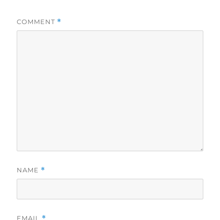
COMMENT
*
NAME
*
EMAIL
*