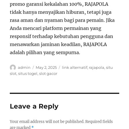
promo garansi kekalahan 100%, RAJAPOLA
tidak hanya menyajikan hiburan, tetapi juga
rasa aman dan nyaman bagi para pemain. Jika
Anda mencari platform permainan yang
responsif terhadap kebutuhan pengguna dan
menawarkan jaminan keadilan, RAJAPOLA
adalah pilihan yang sempurna.
Author
Posted
Tags
admin
May 2, 2025
link alternatif
,
rajapola
,
situ
on
slot
,
situs togel
,
slot gacor
Leave a Reply
Your email address will not be published.
Required fields
are marked
*