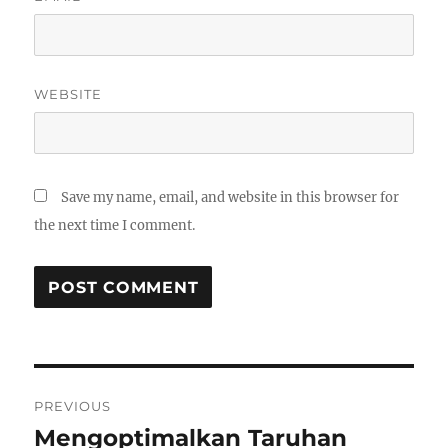
WEBSITE
Save my name, email, and website in this browser for
the next time I comment.
Post
PREVIOUS
navigation
Mengoptimalkan Taruhan
Previous