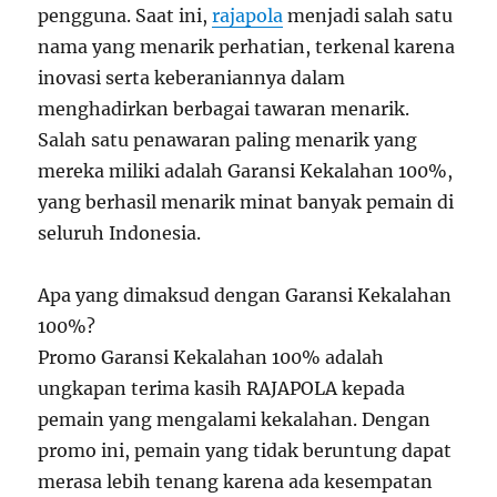
pengguna. Saat ini,
rajapola
menjadi salah satu
nama yang menarik perhatian, terkenal karena
inovasi serta keberaniannya dalam
menghadirkan berbagai tawaran menarik.
Salah satu penawaran paling menarik yang
mereka miliki adalah Garansi Kekalahan 100%,
yang berhasil menarik minat banyak pemain di
seluruh Indonesia.
Apa yang dimaksud dengan Garansi Kekalahan
100%?
Promo Garansi Kekalahan 100% adalah
ungkapan terima kasih RAJAPOLA kepada
pemain yang mengalami kekalahan. Dengan
promo ini, pemain yang tidak beruntung dapat
merasa lebih tenang karena ada kesempatan