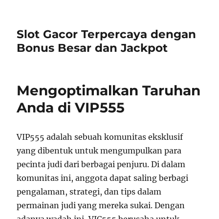
Slot Gacor Terpercaya dengan
Bonus Besar dan Jackpot
Mengoptimalkan Taruhan
Anda di VIP555
VIP555 adalah sebuah komunitas eksklusif
yang dibentuk untuk mengumpulkan para
pecinta judi dari berbagai penjuru. Di dalam
komunitas ini, anggota dapat saling berbagi
pengalaman, strategi, dan tips dalam
permainan judi yang mereka sukai. Dengan