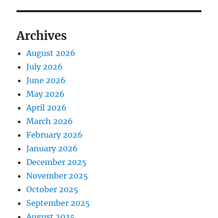
Archives
August 2026
July 2026
June 2026
May 2026
April 2026
March 2026
February 2026
January 2026
December 2025
November 2025
October 2025
September 2025
August 2025