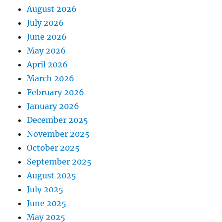
August 2026
July 2026
June 2026
May 2026
April 2026
March 2026
February 2026
January 2026
December 2025
November 2025
October 2025
September 2025
August 2025
July 2025
June 2025
May 2025