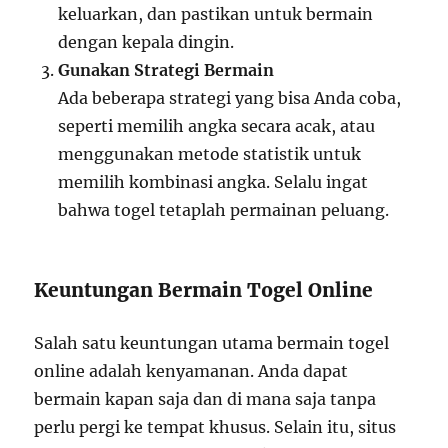
keluarkan, dan pastikan untuk bermain
dengan kepala dingin.
Gunakan Strategi Bermain
Ada beberapa strategi yang bisa Anda coba,
seperti memilih angka secara acak, atau
menggunakan metode statistik untuk
memilih kombinasi angka. Selalu ingat
bahwa togel tetaplah permainan peluang.
Keuntungan Bermain Togel Online
Salah satu keuntungan utama bermain togel
online adalah kenyamanan. Anda dapat
bermain kapan saja dan di mana saja tanpa
perlu pergi ke tempat khusus. Selain itu, situs