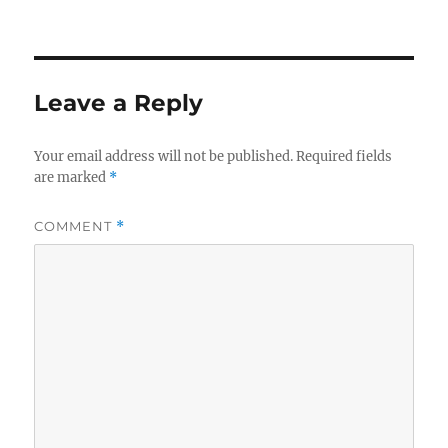
on
Leave a Reply
Your email address will not be published.
Required fields
are marked
*
COMMENT
*