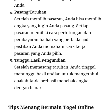
Anda.
Pasang Taruhan
Setelah memilih pasaran, Anda bisa memilih
angka yang ingin Anda pasang. Setiap
pasaran memiliki cara perhitungan dan
pembayaran hadiah yang berbeda, jadi
pastikan Anda memahami cara kerja
pasaran yang Anda pilih.
Tunggu Hasil Pengundian
Setelah memasang taruhan, Anda tinggal
menunggu hasil undian untuk mengetahui
apakah Anda berhasil menebak angka
dengan benar.
Tips Menang Bermain Togel Online