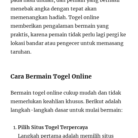
pada hasil undian, dan pemain yang berhasil
menebak angka dengan tepat akan
memenangkan hadiah. Togel online
memberikan pengalaman bermain yang
praktis, karena pemain tidak perlu lagi pergi ke
lokasi bandar atau pengecer untuk memasang
taruhan.
Cara Bermain Togel Online
Bermain togel online cukup mudah dan tidak
memerlukan keahlian khusus. Berikut adalah
langkah-langkah dasar untuk mulai bermain:
Pilih Situs Togel Terpercaya
Langkah pertama adalah memilih situs