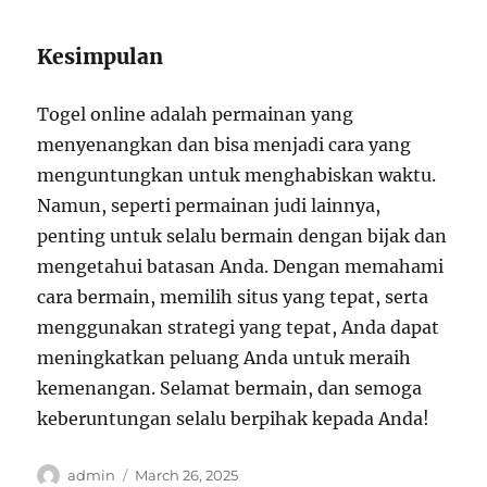
Kesimpulan
Togel online adalah permainan yang
menyenangkan dan bisa menjadi cara yang
menguntungkan untuk menghabiskan waktu.
Namun, seperti permainan judi lainnya,
penting untuk selalu bermain dengan bijak dan
mengetahui batasan Anda. Dengan memahami
cara bermain, memilih situs yang tepat, serta
menggunakan strategi yang tepat, Anda dapat
meningkatkan peluang Anda untuk meraih
kemenangan. Selamat bermain, dan semoga
keberuntungan selalu berpihak kepada Anda!
Author
Posted
admin
March 26, 2025