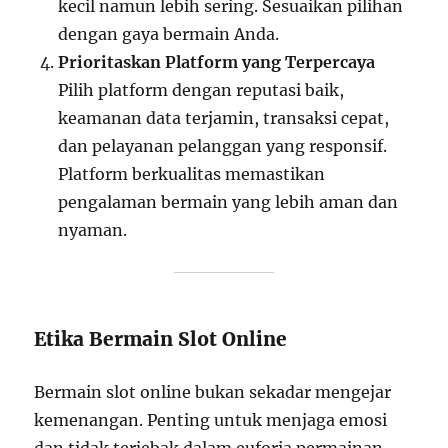
kecil namun lebih sering. Sesuaikan pilihan
dengan gaya bermain Anda.
Prioritaskan Platform yang Terpercaya
Pilih platform dengan reputasi baik,
keamanan data terjamin, transaksi cepat,
dan pelayanan pelanggan yang responsif.
Platform berkualitas memastikan
pengalaman bermain yang lebih aman dan
nyaman.
Etika Bermain Slot Online
Bermain slot online bukan sekadar mengejar
kemenangan. Penting untuk menjaga emosi