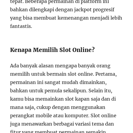
tepat. Beberapa permainan di platform ini
bahkan dilengkapi dengan jackpot progresif
yang bisa membuat kemenangan menjadi lebih
fantastis.
Kenapa Memilih Slot Online?
Ada banyak alasan mengapa banyak orang
memilih untuk bermain slot online. Pertama,
permainan ini sangat mudah dimainkan,
bahkan untuk pemula sekalipun. Selain itu,
kamu bisa memainkan slot kapan saja dan di
mana saja, cukup dengan menggunakan
perangkat mobile atau komputer. Slot online
juga menawarkan berbagai variasi tema dan
fitur yang membuat permainan semakin