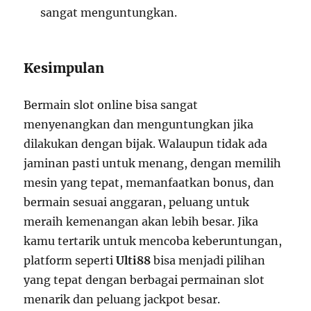
sangat menguntungkan.
Kesimpulan
Bermain slot online bisa sangat
menyenangkan dan menguntungkan jika
dilakukan dengan bijak. Walaupun tidak ada
jaminan pasti untuk menang, dengan memilih
mesin yang tepat, memanfaatkan bonus, dan
bermain sesuai anggaran, peluang untuk
meraih kemenangan akan lebih besar. Jika
kamu tertarik untuk mencoba keberuntungan,
platform seperti
Ulti88
bisa menjadi pilihan
yang tepat dengan berbagai permainan slot
menarik dan peluang jackpot besar.