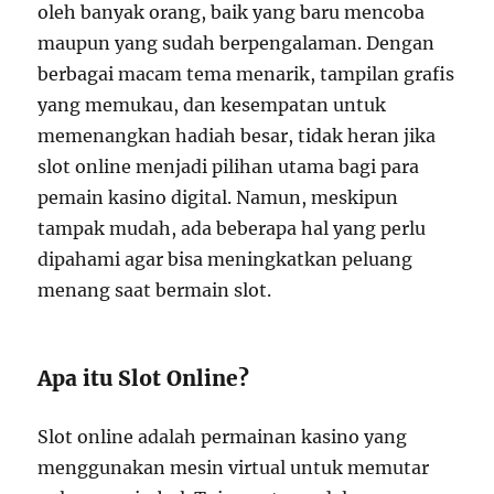
oleh banyak orang, baik yang baru mencoba
maupun yang sudah berpengalaman. Dengan
berbagai macam tema menarik, tampilan grafis
yang memukau, dan kesempatan untuk
memenangkan hadiah besar, tidak heran jika
slot online menjadi pilihan utama bagi para
pemain kasino digital. Namun, meskipun
tampak mudah, ada beberapa hal yang perlu
dipahami agar bisa meningkatkan peluang
menang saat bermain slot.
Apa itu Slot Online?
Slot online adalah permainan kasino yang
menggunakan mesin virtual untuk memutar