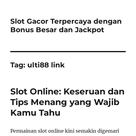
Slot Gacor Terpercaya dengan
Bonus Besar dan Jackpot
Tag:
ulti88 link
Slot Online: Keseruan dan
Tips Menang yang Wajib
Kamu Tahu
Permainan slot online kini semakin digemari