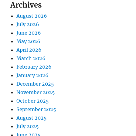
Archives
August 2026
July 2026
June 2026
May 2026
April 2026
March 2026
February 2026
January 2026
December 2025
November 2025
October 2025
September 2025
August 2025
July 2025
June 2025