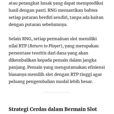
atau perangkat lunak yang dapat memprediksi
hasil dengan pasti. RNG memastikan bahwa
setiap putaran berdiri sendiri, tanpa ada kaitan
dengan putaran sebelumnya.
Selain RNG, setiap permainan slot memiliki
nilai RTP (
Return to Player
), yang merupakan
persentase teoritis dari dana yang akan
dikembalikan kepada pemain dalam jangka
panjang. Pemain yang mengutamakan efisiensi
biasanya memilih slot dengan RTP tinggi agar
peluang pengembalian modal lebih besar.
Strategi Cerdas dalam Bermain Slot