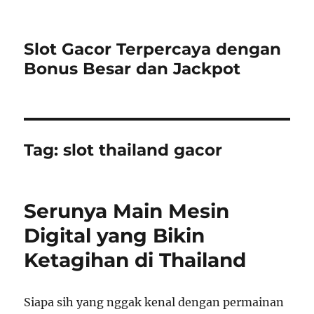
Slot Gacor Terpercaya dengan
Bonus Besar dan Jackpot
Tag:
slot thailand gacor
Serunya Main Mesin
Digital yang Bikin
Ketagihan di Thailand
Siapa sih yang nggak kenal dengan permainan