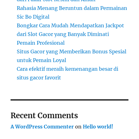
Rahasia Menang Beruntun dalam Permainan
Sic Bo Digital
Bongkar Cara Mudah Mendapatkan Jackpot
dari Slot Gacor yang Banyak Diminati
Pemain Profesional
Situs Gacor yang Memberikan Bonus Spesial
untuk Pemain Loyal
Cara efektif meraih kemenangan besar di
situs gacor favorit
Recent Comments
A WordPress Commenter
on
Hello world!