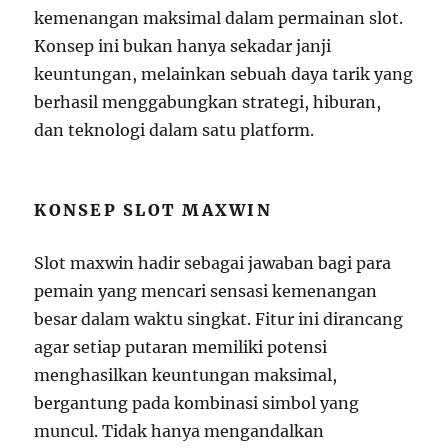
kemenangan maksimal dalam permainan slot.
Konsep ini bukan hanya sekadar janji
keuntungan, melainkan sebuah daya tarik yang
berhasil menggabungkan strategi, hiburan,
dan teknologi dalam satu platform.
KONSEP SLOT MAXWIN
Slot maxwin hadir sebagai jawaban bagi para
pemain yang mencari sensasi kemenangan
besar dalam waktu singkat. Fitur ini dirancang
agar setiap putaran memiliki potensi
menghasilkan keuntungan maksimal,
bergantung pada kombinasi simbol yang
muncul. Tidak hanya mengandalkan