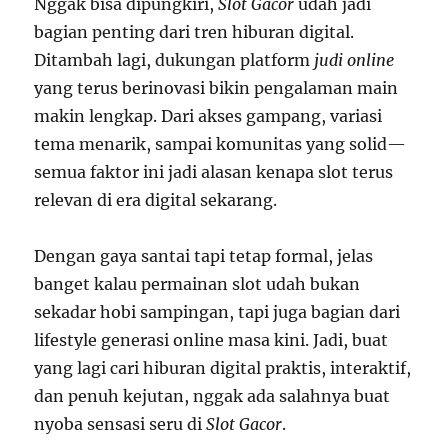
Nggak bisa dipungkiri,
Slot Gacor
udah jadi
bagian penting dari tren hiburan digital.
Ditambah lagi, dukungan platform
judi online
yang terus berinovasi bikin pengalaman main
makin lengkap. Dari akses gampang, variasi
tema menarik, sampai komunitas yang solid—
semua faktor ini jadi alasan kenapa slot terus
relevan di era digital sekarang.
Dengan gaya santai tapi tetap formal, jelas
banget kalau permainan slot udah bukan
sekadar hobi sampingan, tapi juga bagian dari
lifestyle generasi online masa kini. Jadi, buat
yang lagi cari hiburan digital praktis, interaktif,
dan penuh kejutan, nggak ada salahnya buat
nyoba sensasi seru di
Slot Gacor
.