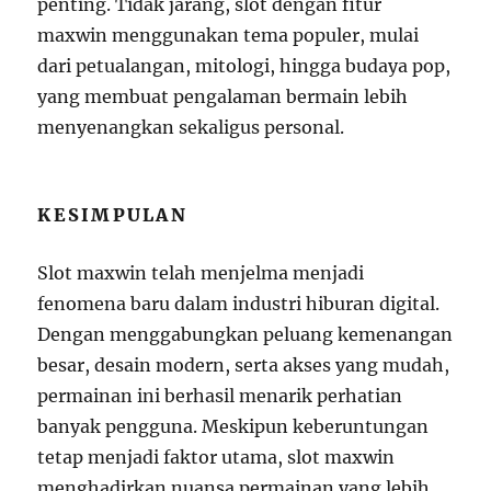
penting. Tidak jarang, slot dengan fitur
maxwin menggunakan tema populer, mulai
dari petualangan, mitologi, hingga budaya pop,
yang membuat pengalaman bermain lebih
menyenangkan sekaligus personal.
KESIMPULAN
Slot maxwin telah menjelma menjadi
fenomena baru dalam industri hiburan digital.
Dengan menggabungkan peluang kemenangan
besar, desain modern, serta akses yang mudah,
permainan ini berhasil menarik perhatian
banyak pengguna. Meskipun keberuntungan
tetap menjadi faktor utama, slot maxwin
menghadirkan nuansa permainan yang lebih