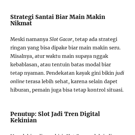
Strategi Santai Biar Main Makin
Nikmat
Meski namanya
Slot Gacor
, tetap ada strategi
ringan yang bisa dipake biar main makin seru.
Misalnya, atur waktu main supaya nggak
kebablasan, atau tentuin batas modal biar
tetap nyaman. Pendekatan kayak gini bikin
judi
online
terasa lebih sehat, karena selain dapet
hiburan, pemain juga bisa tetap kontrol situasi.
Penutup: Slot Jadi Tren Digital
Kekinian