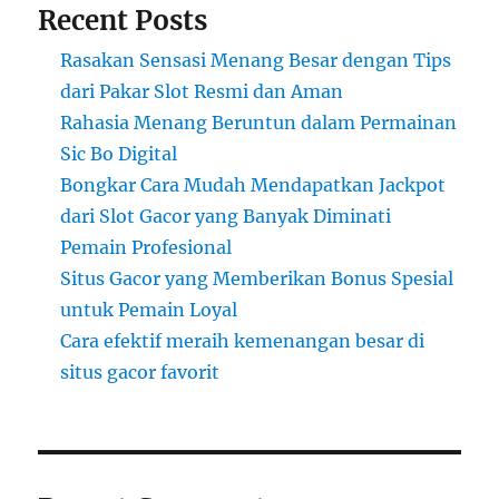
Recent Posts
Rasakan Sensasi Menang Besar dengan Tips
dari Pakar Slot Resmi dan Aman
Rahasia Menang Beruntun dalam Permainan
Sic Bo Digital
Bongkar Cara Mudah Mendapatkan Jackpot
dari Slot Gacor yang Banyak Diminati
Pemain Profesional
Situs Gacor yang Memberikan Bonus Spesial
untuk Pemain Loyal
Cara efektif meraih kemenangan besar di
situs gacor favorit