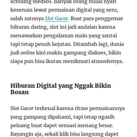
scrolling medsos. Banyak orang mulai nyari
keseruan lewat permainan digital yang seru,
salah satunya
Slot Gacor
. Buat para penggemar
hiburan daring, slot ini jadi andalan karena
menawarkan pengalaman main yang santai
tapi tetap penuh kejutan. Ditambah lagi, dunia
judi online
kini makin gampang diakses, bikin
siapa pun bisa ikutan menikmati atmosfernya.
Hiburan Digital yang Nggak Bikin
Bosan
Slot Gacor
terkenal karena ritme permainannya
yang gampang dipahami, tapi tetap ngasih
peluang buat dapet sensasi menang besar.
Bayangin aja, sekali klik bisa langsung dapet