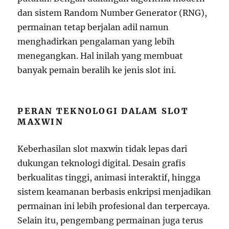
dan sistem Random Number Generator (RNG),
permainan tetap berjalan adil namun
menghadirkan pengalaman yang lebih
menegangkan. Hal inilah yang membuat
banyak pemain beralih ke jenis slot ini.
PERAN TEKNOLOGI DALAM SLOT
MAXWIN
Keberhasilan slot maxwin tidak lepas dari
dukungan teknologi digital. Desain grafis
berkualitas tinggi, animasi interaktif, hingga
sistem keamanan berbasis enkripsi menjadikan
permainan ini lebih profesional dan terpercaya.
Selain itu, pengembang permainan juga terus