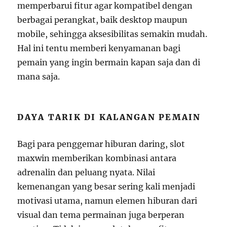
memperbarui fitur agar kompatibel dengan
berbagai perangkat, baik desktop maupun
mobile, sehingga aksesibilitas semakin mudah.
Hal ini tentu memberi kenyamanan bagi
pemain yang ingin bermain kapan saja dan di
mana saja.
DAYA TARIK DI KALANGAN PEMAIN
Bagi para penggemar hiburan daring, slot
maxwin memberikan kombinasi antara
adrenalin dan peluang nyata. Nilai
kemenangan yang besar sering kali menjadi
motivasi utama, namun elemen hiburan dari
visual dan tema permainan juga berperan