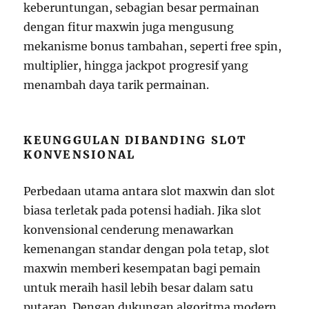
keberuntungan, sebagian besar permainan
dengan fitur maxwin juga mengusung
mekanisme bonus tambahan, seperti free spin,
multiplier, hingga jackpot progresif yang
menambah daya tarik permainan.
KEUNGGULAN DIBANDING SLOT
KONVENSIONAL
Perbedaan utama antara slot maxwin dan slot
biasa terletak pada potensi hadiah. Jika slot
konvensional cenderung menawarkan
kemenangan standar dengan pola tetap, slot
maxwin memberi kesempatan bagi pemain
untuk meraih hasil lebih besar dalam satu
putaran. Dengan dukungan algoritma modern