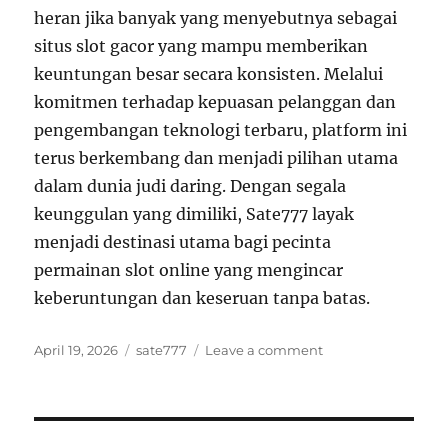
heran jika banyak yang menyebutnya sebagai
situs slot gacor yang mampu memberikan
keuntungan besar secara konsisten. Melalui
komitmen terhadap kepuasan pelanggan dan
pengembangan teknologi terbaru, platform ini
terus berkembang dan menjadi pilihan utama
dalam dunia judi daring. Dengan segala
keunggulan yang dimiliki, Sate777 layak
menjadi destinasi utama bagi pecinta
permainan slot online yang mengincar
keberuntungan dan keseruan tanpa batas.
Posted
Tags
on
April 19, 2026
sate777
Leave a comment
on
Temukan
Formula
Sukses
Bermain