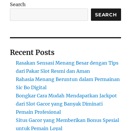
di
Search
Situs
Slot
SEARCH
Gacor
dengan
Hasil
Konsisten
Recent Posts
Rasakan Sensasi Menang Besar dengan Tips
dari Pakar Slot Resmi dan Aman
Rahasia Menang Beruntun dalam Permainan
Sic Bo Digital
Bongkar Cara Mudah Mendapatkan Jackpot
dari Slot Gacor yang Banyak Diminati
Pemain Profesional
Situs Gacor yang Memberikan Bonus Spesial
untuk Pemain Loyal