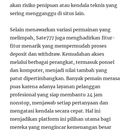
akan risiko penipuan atau kendala teknis yang
sering mengganggu di situs lain.
Selain menawarkan variasi permainan yang
melimpah, Sate777 juga menghadirkan fitur-
fitur menarik yang mempermudah proses
deposit dan withdraw. Kemudahan akses
melalui berbagai perangkat, termasuk ponsel
dan komputer, menjadi nilai tambah yang
patut dipertimbangkan. Banyak pemain merasa
puas karena adanya layanan pelanggan
profesional yang siap membantu 24 jam
nonstop, menjawab setiap pertanyaan dan
mengatasi kendala secara cepat. Hal ini
menjadikan platform ini pilihan utama bagi
mereka yang mengincar kemenangan besar