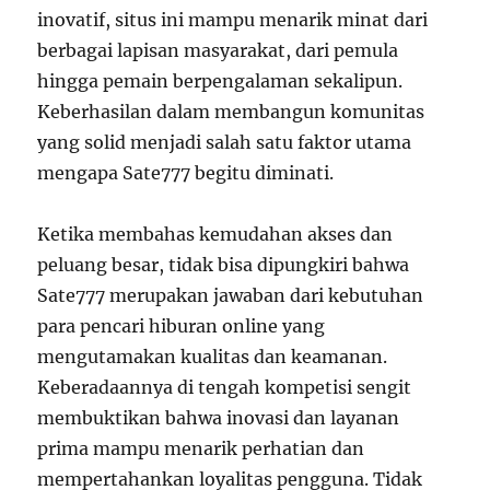
inovatif, situs ini mampu menarik minat dari
berbagai lapisan masyarakat, dari pemula
hingga pemain berpengalaman sekalipun.
Keberhasilan dalam membangun komunitas
yang solid menjadi salah satu faktor utama
mengapa Sate777 begitu diminati.
Ketika membahas kemudahan akses dan
peluang besar, tidak bisa dipungkiri bahwa
Sate777 merupakan jawaban dari kebutuhan
para pencari hiburan online yang
mengutamakan kualitas dan keamanan.
Keberadaannya di tengah kompetisi sengit
membuktikan bahwa inovasi dan layanan
prima mampu menarik perhatian dan
mempertahankan loyalitas pengguna. Tidak