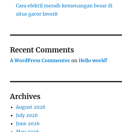
Cara efektif meraih kemenangan besar di
situs gacor favorit
Recent Comments
A WordPress Commenter
on
Hello world!
Archives
August 2026
July 2026
June 2026
May 2026