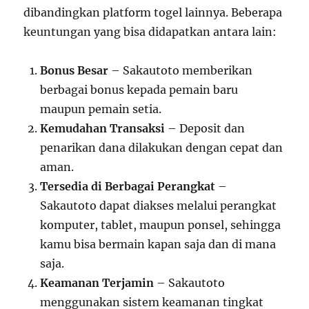
dibandingkan platform togel lainnya. Beberapa
keuntungan yang bisa didapatkan antara lain:
Bonus Besar
– Sakautoto memberikan
berbagai bonus kepada pemain baru
maupun pemain setia.
Kemudahan Transaksi
– Deposit dan
penarikan dana dilakukan dengan cepat dan
aman.
Tersedia di Berbagai Perangkat
–
Sakautoto dapat diakses melalui perangkat
komputer, tablet, maupun ponsel, sehingga
kamu bisa bermain kapan saja dan di mana
saja.
Keamanan Terjamin
– Sakautoto
menggunakan sistem keamanan tingkat