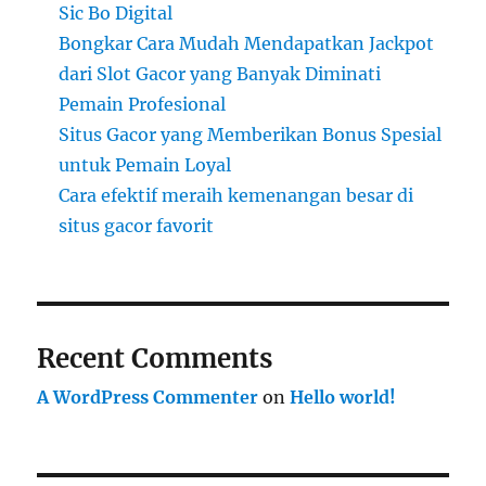
Sic Bo Digital
Bongkar Cara Mudah Mendapatkan Jackpot
dari Slot Gacor yang Banyak Diminati
Pemain Profesional
Situs Gacor yang Memberikan Bonus Spesial
untuk Pemain Loyal
Cara efektif meraih kemenangan besar di
situs gacor favorit
Recent Comments
A WordPress Commenter
on
Hello world!