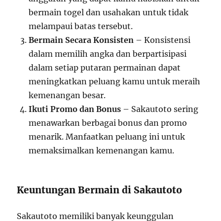
bermain togel dan usahakan untuk tidak
melampaui batas tersebut.
Bermain Secara Konsisten
– Konsistensi
dalam memilih angka dan berpartisipasi
dalam setiap putaran permainan dapat
meningkatkan peluang kamu untuk meraih
kemenangan besar.
Ikuti Promo dan Bonus
– Sakautoto sering
menawarkan berbagai bonus dan promo
menarik. Manfaatkan peluang ini untuk
memaksimalkan kemenangan kamu.
Keuntungan Bermain di Sakautoto
Sakautoto memiliki banyak keunggulan