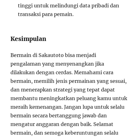
tinggi untuk melindungi data pribadi dan
transaksi para pemain.
Kesimpulan
Bermain di Sakautoto bisa menjadi
pengalaman yang menyenangkan jika
dilakukan dengan cerdas. Memahami cara
bermain, memilih jenis permainan yang sesuai,
dan menerapkan strategi yang tepat dapat
membantu meningkatkan peluang kamu untuk
meraih kemenangan. Jangan lupa untuk selalu
bermain secara bertanggung jawab dan
mengatur anggaran dengan baik. Selamat
bermain, dan semoga keberuntungan selalu