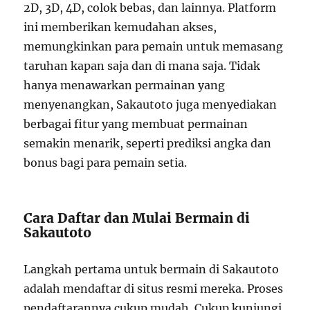
2D, 3D, 4D, colok bebas, dan lainnya. Platform
ini memberikan kemudahan akses,
memungkinkan para pemain untuk memasang
taruhan kapan saja dan di mana saja. Tidak
hanya menawarkan permainan yang
menyenangkan, Sakautoto juga menyediakan
berbagai fitur yang membuat permainan
semakin menarik, seperti prediksi angka dan
bonus bagi para pemain setia.
Cara Daftar dan Mulai Bermain di
Sakautoto
Langkah pertama untuk bermain di Sakautoto
adalah mendaftar di situs resmi mereka. Proses
pendaftarannya cukup mudah. Cukup kunjungi