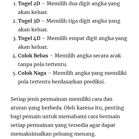
Togel 2D
– Memilih dua digit angka yang
akan keluar.
Togel 3D
– Memilih tiga digit angka yang
akan keluar.
Togel 4D
– Memilih empat digit angka yang
akan keluar.
Colok Bebas
– Memilih angka secara acak
tanpa pola tertentu.
Colok Naga
– Memilih angka yang memiliki
pola tertentu berdasarkan prediksi.
Setiap jenis permainan memiliki cara dan
aturan yang berbeda. Oleh karena itu, penting
bagi pemain untuk memahami cara bermain
setiap permainan yang tersedia agar dapat
memaksimalkan peluang menang.