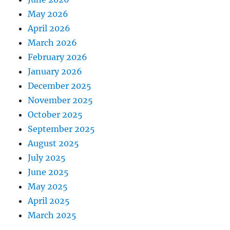
May 2026
April 2026
March 2026
February 2026
January 2026
December 2025
November 2025
October 2025
September 2025
August 2025
July 2025
June 2025
May 2025
April 2025
March 2025