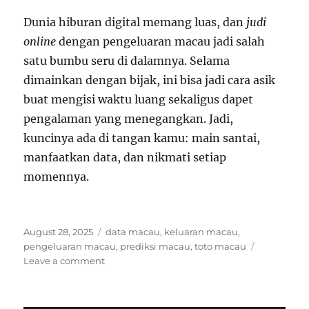
Dunia hiburan digital memang luas, dan
judi
online
dengan pengeluaran macau jadi salah
satu bumbu seru di dalamnya. Selama
dimainkan dengan bijak, ini bisa jadi cara asik
buat mengisi waktu luang sekaligus dapet
pengalaman yang menegangkan. Jadi,
kuncinya ada di tangan kamu: main santai,
manfaatkan data, dan nikmati setiap
momennya.
Posted
Tags
August 28, 2025
data macau
,
keluaran macau
,
on
pengeluaran macau
,
prediksi macau
,
toto macau
on
Leave a comment
Tren
Digital
Seru