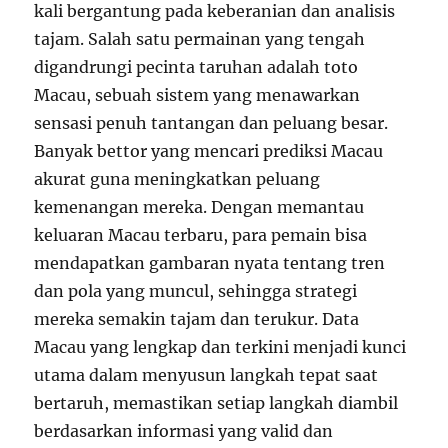
kali bergantung pada keberanian dan analisis
tajam. Salah satu permainan yang tengah
digandrungi pecinta taruhan adalah toto
Macau, sebuah sistem yang menawarkan
sensasi penuh tantangan dan peluang besar.
Banyak bettor yang mencari prediksi Macau
akurat guna meningkatkan peluang
kemenangan mereka. Dengan memantau
keluaran Macau terbaru, para pemain bisa
mendapatkan gambaran nyata tentang tren
dan pola yang muncul, sehingga strategi
mereka semakin tajam dan terukur. Data
Macau yang lengkap dan terkini menjadi kunci
utama dalam menyusun langkah tepat saat
bertaruh, memastikan setiap langkah diambil
berdasarkan informasi yang valid dan