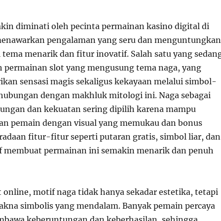
kin diminati oleh pecinta permainan kasino digital di
 menawarkan pengalaman yang seru dan menguntungkan
 tema menarik dan fitur inovatif. Salah satu yang sedan
h permainan slot yang mengusung tema naga, yang
an sensasi magis sekaligus kekayaan melalui simbol-
hubungan dengan makhluk mitologi ini. Naga sebagai
ungan dan kekuatan sering dipilih karena mampu
ian pemain dengan visual yang memukau dan bonus
daan fitur-fitur seperti putaran gratis, simbol liar, dan
if membuat permainan ini semakin menarik dan penuh
 online, motif naga tidak hanya sekadar estetika, tetapi
akna simbolis yang mendalam. Banyak pemain percaya
bawa keberuntungan dan keberhasilan, sehingga