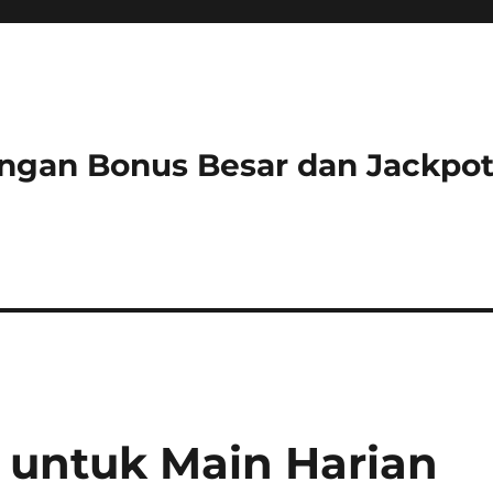
engan Bonus Besar dan Jackpo
k untuk Main Harian