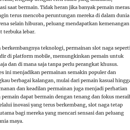
i saat bermain. Tidak heran jika banyak pemain meras
ngin terus mencoba peruntungan mereka di dalam dunia
karena selain hiburan, peluang mendapatkan kemenangan
t terbuka lebar.
berkembangnya teknologi, permainan slot naga sepert
dir di platform mobile, memungkinkan pemain untuk
aja dan di mana saja tanpa perlu perangkat khusus.
s ini menjadikan permainan semakin populer dan
u berbagai kalangan, mulai dari pemain kasual hingg
amanan dan keadilan permainan juga menjadi perhatian
 pemain dapat bermain dengan tenang dan fokus merai
alui inovasi yang terus berkembang, slot naga tetap
 utama bagi mereka yang mencari sensasi dan peluang
unia maya.