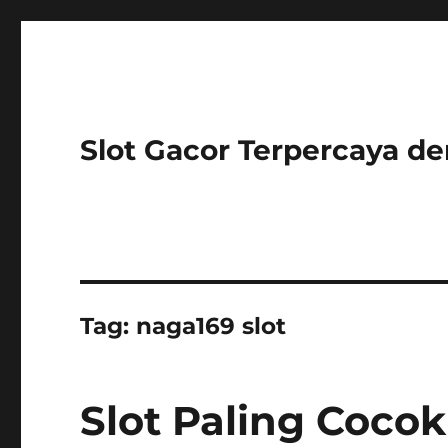
Slot Gacor Terpercaya d
Tag:
naga169 slot
Slot Paling Coco