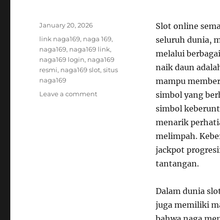
Posted
January 20, 2026
Slot online sema
on
Tags
link naga169
,
naga 169
,
seluruh dunia,
naga169
,
naga169 link
,
melalui berbagai
naga169 login
,
naga169
naik daun adala
resmi
,
naga169 slot
,
situs
naga169
mampu memberik
on
Leave a comment
simbol yang ber
Slot
simbol keberunt
Paling
menarik perhat
Cocok
untuk
melimpah. Kebera
Main
jackpot progres
Harian
tantangan.
Dalam dunia slot
juga memiliki m
bahwa naga mem