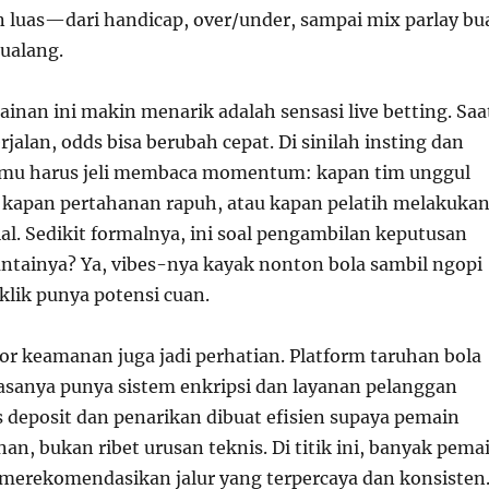
n luas—dari handicap, over/under, sampai mix parlay bu
tualang.
inan ini makin menarik adalah sensasi live betting. Saa
jalan, odds bisa berubah cepat. Di sinilah insting dan
 Kamu harus jeli membaca momentum: kapan tim unggul
kapan pertahanan rapuh, atau kapan pelatih melakuka
al. Sedikit formalnya, ini soal pengambilan keputusan
antainya? Ya, vibes-nya kayak nonton bola sambil ngopi
klik punya potensi cuan.
ktor keamanan juga jadi perhatian. Platform taruhan bola
iasanya punya sistem enkripsi dan layanan pelanggan
s deposit dan penarikan dibuat efisien supaya pemain
an, bukan ribet urusan teknis. Di titik ini, banyak pema
erekomendasikan jalur yang terpercaya dan konsisten