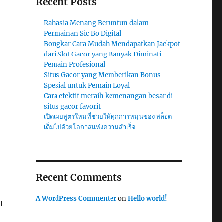
Recent Posts
Rahasia Menang Beruntun dalam
Permainan Sic Bo Digital
Bongkar Cara Mudah Mendapatkan Jackpot
dari Slot Gacor yang Banyak Diminati
Pemain Profesional
Situs Gacor yang Memberikan Bonus
Spesial untuk Pemain Loyal
Cara efektif meraih kemenangan besar di
situs gacor favorit
เปิดเผยสูตรใหม่ที่ช่วยให้ทุกการหมุนของ สล็อต
เต็มไปด้วยโอกาสแห่งความสำเร็จ
Recent Comments
A WordPress Commenter
on
Hello world!
t