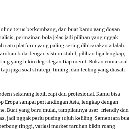
 online terus berkembang, dan buat kamu yang doyan
nalisis, permainan bola jelas jadi pilihan yang nggak
ah satu platform yang paling sering dibicarakan adalah
ruhan bola dengan sistem stabil, pilihan liga lengkap,
etting yang bikin deg-degan tiap menit. Bukan cuma soal
tapi juga soal strategi, timing, dan feeling yang diasah
dern sekarang lebih rapi dan profesional. Kamu bisa
 top Eropa sampai pertandingan Asia, lengkap dengan
ime. Buat yang baru mulai, tampilannya user-friendly dan
as, jadi nggak perlu pusing tujuh keliling. Sementara bua
erbang tinggi, variasi market taruhan bikin ruang