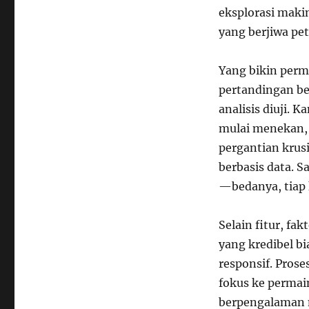
eksplorasi maki
yang berjiwa pe
Yang bikin perma
pertandingan ber
analisis diuji.
mulai menekan, 
pergantian krusi
berbasis data. S
—bedanya, tiap 
Selain fitur, fa
yang kredibel b
responsif. Prose
fokus ke permain
berpengalaman m