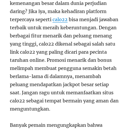
kemenangan besar dalam dunia perjudian
daring? Jika iya, maka kehadiran platform
terpercaya seperti
calo22
bisa menjadi jawaban
terbaik untuk meraih keberuntungan. Dengan
berbagai fitur menarik dan peluang menang
yang tinggi, calo22 dikenal sebagai salah satu
link calo22 yang paling dicari para pecinta
taruhan online. Promosi menarik dan bonus
melimpah membuat pengguna semakin betah
berlama-lama di dalamnya, menambah
peluang mendapatkan jackpot besar setiap
saat. Jangan ragu untuk memanfaatkan situs
calo22 sebagai tempat bermain yang aman dan
menguntungkan.
Banyak pemain mengungkapkan bahwa