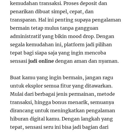
kemudahan transaksi. Proses deposit dan
penarikan dibuat simpel, cepat, dan
transparan. Hal ini penting supaya pengalaman
bermain tetap mulus tanpa gangguan
administratif yang bikin mood drop. Dengan
segala kemudahan ini, platform jadi pilihan
tepat bagi siapa saja yang ingin mencoba
sensasi
judi online
dengan aman dan nyaman.
Buat kamu yang ingin bermain, jangan ragu
untuk eksplor semua fitur yang ditawarkan.
Mulai dari berbagai jenis permainan, metode
transaksi, hingga bonus menarik, semuanya
dirancang untuk meningkatkan pengalaman
hiburan digital kamu. Dengan langkah yang
tepat, sensasi seru ini bisa jadi bagian dari