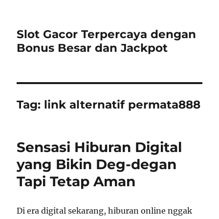
Slot Gacor Terpercaya dengan
Bonus Besar dan Jackpot
Tag:
link alternatif permata888
Sensasi Hiburan Digital
yang Bikin Deg-degan
Tapi Tetap Aman
Di era digital sekarang, hiburan online nggak