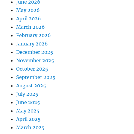
June 2026
May 2026
April 2026
March 2026
February 2026
January 2026
December 2025
November 2025
October 2025
September 2025
August 2025
July 2025
June 2025
May 2025
April 2025
March 2025