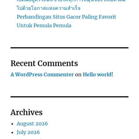
ไปด้วยโอกาสแห่งความสำเร็จ
Perbandingan Situs Gacor Paling Favorit
Untuk Pemula Pemula
Recent Comments
A WordPress Commenter
on
Hello world!
Archives
August 2026
July 2026