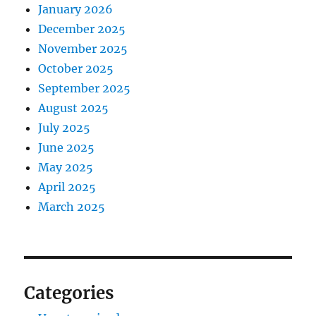
January 2026
December 2025
November 2025
October 2025
September 2025
August 2025
July 2025
June 2025
May 2025
April 2025
March 2025
Categories