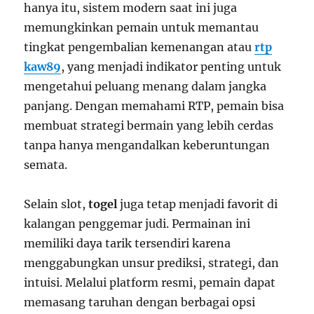
hanya itu, sistem modern saat ini juga
memungkinkan pemain untuk memantau
tingkat pengembalian kemenangan atau
rtp
kaw89
, yang menjadi indikator penting untuk
mengetahui peluang menang dalam jangka
panjang. Dengan memahami RTP, pemain bisa
membuat strategi bermain yang lebih cerdas
tanpa hanya mengandalkan keberuntungan
semata.
Selain slot,
togel
juga tetap menjadi favorit di
kalangan penggemar judi. Permainan ini
memiliki daya tarik tersendiri karena
menggabungkan unsur prediksi, strategi, dan
intuisi. Melalui platform resmi, pemain dapat
memasang taruhan dengan berbagai opsi