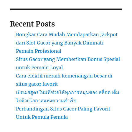
Recent Posts
Bongkar Cara Mudah Mendapatkan Jackpot
dari Slot Gacor yang Banyak Diminati
Pemain Profesional
Situs Gacor yang Memberikan Bonus Spesial
untuk Pemain Loyal
Cara efektif meraih kemenangan besar di
situs gacor favorit
เปิดเผยสูตรใหม่ที่ช่วยให้ทุกการหมุนของ สล็อต เต็ม
ไปด้วยโอกาสแห่งความสำเร็จ
Perbandingan Situs Gacor Paling Favorit
Untuk Pemula Pemula