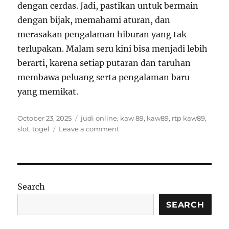
dengan cerdas. Jadi, pastikan untuk bermain
dengan bijak, memahami aturan, dan
merasakan pengalaman hiburan yang tak
terlupakan. Malam seru kini bisa menjadi lebih
berarti, karena setiap putaran dan taruhan
membawa peluang serta pengalaman baru
yang memikat.
Posted
Tags
October 23, 2025
judi online
,
kaw 89
,
kaw89
,
rtp kaw89
,
on
on
slot
,
togel
Leave a comment
Nikmati
Malam
Seru
dengan
Hiburan
Search
Penuh
Tantangan
SEARCH