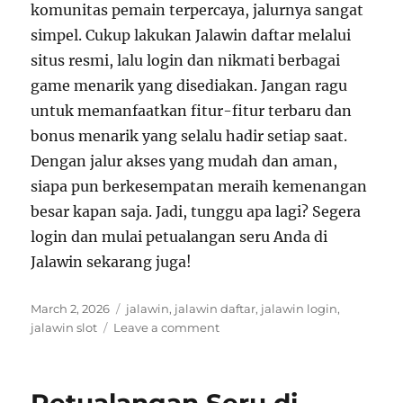
komunitas pemain terpercaya, jalurnya sangat
simpel. Cukup lakukan Jalawin daftar melalui
situs resmi, lalu login dan nikmati berbagai
game menarik yang disediakan. Jangan ragu
untuk memanfaatkan fitur-fitur terbaru dan
bonus menarik yang selalu hadir setiap saat.
Dengan jalur akses yang mudah dan aman,
siapa pun berkesempatan meraih kemenangan
besar kapan saja. Jadi, tunggu apa lagi? Segera
login dan mulai petualangan seru Anda di
Jalawin sekarang juga!
Posted
Tags
March 2, 2026
jalawin
,
jalawin daftar
,
jalawin login
,
on
on
jalawin slot
Leave a comment
Cara
Cepat
Bangun
Strategi