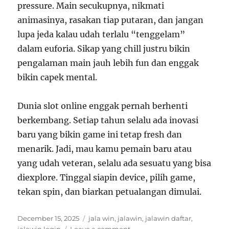
pressure. Main secukupnya, nikmati
animasinya, rasakan tiap putaran, dan jangan
lupa jeda kalau udah terlalu “tenggelam”
dalam euforia. Sikap yang chill justru bikin
pengalaman main jauh lebih fun dan enggak
bikin capek mental.
Dunia slot online enggak pernah berhenti
berkembang. Setiap tahun selalu ada inovasi
baru yang bikin game ini tetap fresh dan
menarik. Jadi, mau kamu pemain baru atau
yang udah veteran, selalu ada sesuatu yang bisa
diexplore. Tinggal siapin device, pilih game,
tekan spin, dan biarkan petualangan dimulai.
Posted
Tags
December 15, 2025
jala win
,
jalawin
,
jalawin daftar
,
on
on