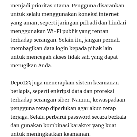
menjadi prioritas utama. Pengguna disarankan
untuk selalu menggunakan koneksi internet
yang aman, seperti jaringan pribadi dan hindari
menggunakan Wi-Fi publik yang rentan
terhadap serangan. Selain itu, jangan pernah
membagikan data login kepada pihak lain
untuk mencegah akses tidak sah yang dapat
merugikan Anda.
Depo123 juga menerapkan sistem keamanan
berlapis, seperti enkripsi data dan proteksi
terhadap serangan siber. Namun, kewaspadaan
pengguna tetap diperlukan agar akun tetap
terjaga. Selalu perbarui password secara berkala
dan gunakan kombinasi karakter yang kuat
untuk meningkatkan keamanan.