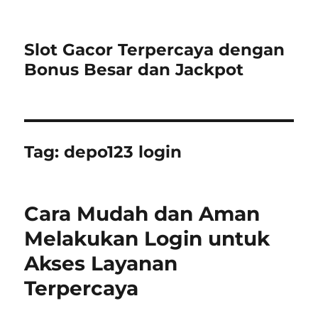
Slot Gacor Terpercaya dengan
Bonus Besar dan Jackpot
Tag:
depo123 login
Cara Mudah dan Aman
Melakukan Login untuk
Akses Layanan
Terpercaya