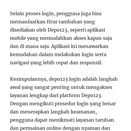
Selain proses login, pengguna juga bisa
memanfaatkan fitur tambahan yang
disediakan oleh Depo123, seperti aplikasi
mobile yang memudahkan akses kapan saja
dan di mana saja. Aplikasi ini menawarkan
kemudahan dalam melakukan login serta
navigasi yang lebih cepat dan responsif.
Kesimpulannya, depo123 login adalah langkah
awal yang sangat penting untuk mengakses
layanan lengkap dari platform Depo123.
Dengan mengikuti prosedur login yang benar
dan menerapkan langkah keamanan,
pengguna dapat menikmati layanan taruhan
dan permainan online dengan nyaman dan