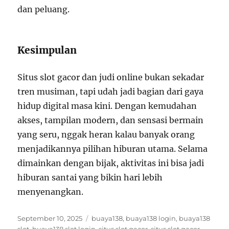
dan peluang.
Kesimpulan
Situs slot gacor dan judi online bukan sekadar
tren musiman, tapi udah jadi bagian dari gaya
hidup digital masa kini. Dengan kemudahan
akses, tampilan modern, dan sensasi bermain
yang seru, nggak heran kalau banyak orang
menjadikannya pilihan hiburan utama. Selama
dimainkan dengan bijak, aktivitas ini bisa jadi
hiburan santai yang bikin hari lebih
menyenangkan.
Posted
Tags
September 10, 2025
buaya138
,
buaya138 login
,
buaya138
on