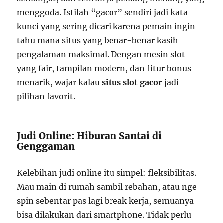
menggoda. Istilah “gacor” sendiri jadi kata
kunci yang sering dicari karena pemain ingin
tahu mana situs yang benar-benar kasih
pengalaman maksimal. Dengan mesin slot
yang fair, tampilan modern, dan fitur bonus
menarik, wajar kalau
situs slot gacor
jadi
pilihan favorit.
Judi Online: Hiburan Santai di
Genggaman
Kelebihan judi online itu simpel: fleksibilitas.
Mau main di rumah sambil rebahan, atau nge-
spin sebentar pas lagi break kerja, semuanya
bisa dilakukan dari smartphone. Tidak perlu