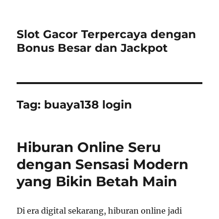
Slot Gacor Terpercaya dengan
Bonus Besar dan Jackpot
Tag:
buaya138 login
Hiburan Online Seru
dengan Sensasi Modern
yang Bikin Betah Main
Di era digital sekarang, hiburan online jadi