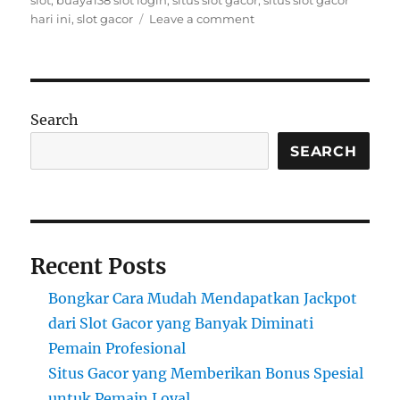
slot
,
buaya138 slot login
,
situs slot gacor
,
situs slot gacor
on
hari ini
,
slot gacor
Leave a comment
Hiburan
Online
Seru
dengan
Sensasi
Search
Modern
yang
SEARCH
Bikin
Betah
Main
Recent Posts
Bongkar Cara Mudah Mendapatkan Jackpot
dari Slot Gacor yang Banyak Diminati
Pemain Profesional
Situs Gacor yang Memberikan Bonus Spesial
untuk Pemain Loyal