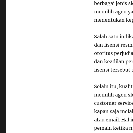
berbagai jenis s
memilih agen ya
menentukan kep
Salah satu indik
dan lisensi resm
otoritas perjud
dan keadilan p
lisensi tersebu
Selain itu, kual
memilih agen sl
customer servic
kapan saja melal
atau email. Hal
pemain ketika 