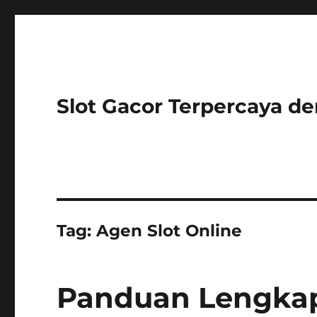
Slot Gacor Terpercaya d
Tag:
Agen Slot Online
Panduan Lengkap