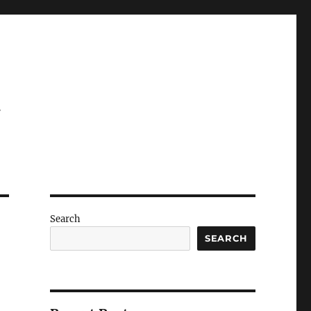
t
Search
SEARCH