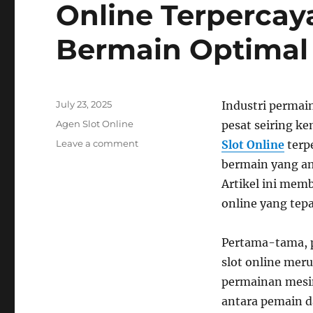
Online Terperca
Bermain Optimal
Posted
July 23, 2025
Industri permai
on
Tags
Agen Slot Online
pesat seiring ke
on
Leave a comment
Slot Online
terp
Panduan
bermain yang a
Lengkap
Artikel ini mem
Memilih
Agen
online yang tepa
Slot
Online
Pertama-tama, 
Terpercaya
untuk
slot online mer
Pengalaman
permainan mesin 
Bermain
antara pemain d
Optimal