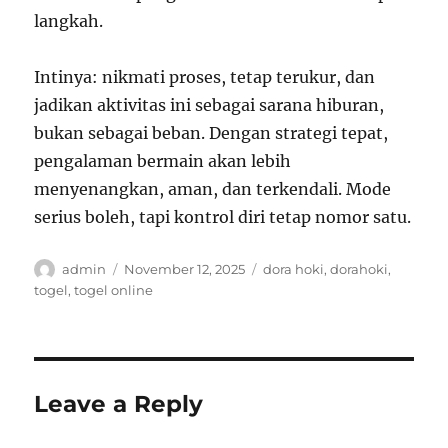
langkah.
Intinya: nikmati proses, tetap terukur, dan
jadikan aktivitas ini sebagai sarana hiburan,
bukan sebagai beban. Dengan strategi tepat,
pengalaman bermain akan lebih
menyenangkan, aman, dan terkendali. Mode
serius boleh, tapi kontrol diri tetap nomor satu.
Author
Posted
Tags
admin
November 12, 2025
dora hoki
,
dorahoki
,
on
togel
,
togel online
Leave a Reply