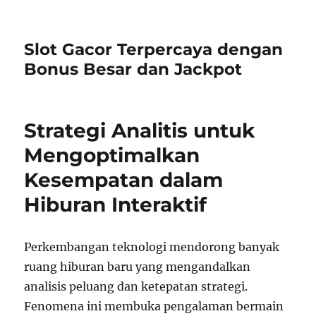
Slot Gacor Terpercaya dengan
Bonus Besar dan Jackpot
Strategi Analitis untuk
Mengoptimalkan
Kesempatan dalam
Hiburan Interaktif
Perkembangan teknologi mendorong banyak
ruang hiburan baru yang mengandalkan
analisis peluang dan ketepatan strategi.
Fenomena ini membuka pengalaman bermain