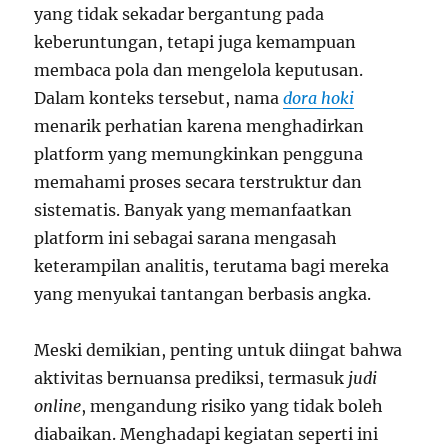
yang tidak sekadar bergantung pada
keberuntungan, tetapi juga kemampuan
membaca pola dan mengelola keputusan.
Dalam konteks tersebut, nama
dora hoki
menarik perhatian karena menghadirkan
platform yang memungkinkan pengguna
memahami proses secara terstruktur dan
sistematis. Banyak yang memanfaatkan
platform ini sebagai sarana mengasah
keterampilan analitis, terutama bagi mereka
yang menyukai tantangan berbasis angka.
Meski demikian, penting untuk diingat bahwa
aktivitas bernuansa prediksi, termasuk
judi
online
, mengandung risiko yang tidak boleh
diabaikan. Menghadapi kegiatan seperti ini