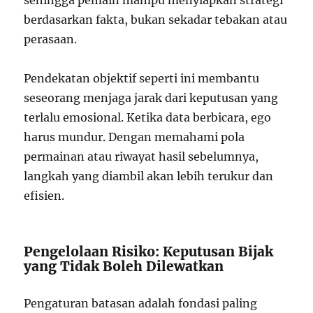
sehingga pemain mampu menyiapkan strategi
berdasarkan fakta, bukan sekadar tebakan atau
perasaan.
Pendekatan objektif seperti ini membantu
seseorang menjaga jarak dari keputusan yang
terlalu emosional. Ketika data berbicara, ego
harus mundur. Dengan memahami pola
permainan atau riwayat hasil sebelumnya,
langkah yang diambil akan lebih terukur dan
efisien.
Pengelolaan Risiko: Keputusan Bijak
yang Tidak Boleh Dilewatkan
Pengaturan batasan adalah fondasi paling