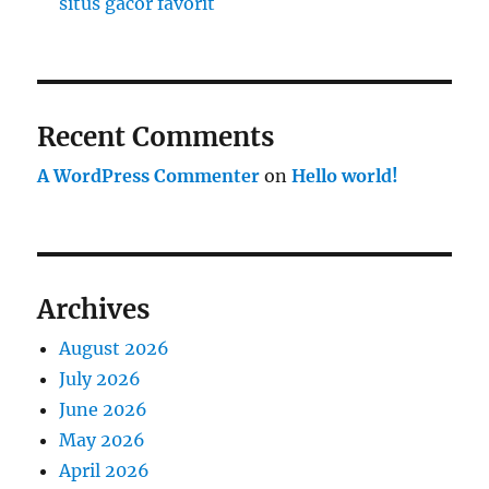
situs gacor favorit
Recent Comments
A WordPress Commenter
on
Hello world!
Archives
August 2026
July 2026
June 2026
May 2026
April 2026