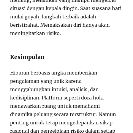
menang, melainkan yang mampu mengelola
situasi dengan kepala dingin. Saat suasana hati
mulai goyah, langkah terbaik adalah
beristirahat. Memaksakan diri hanya akan
meningkatkan risiko.
Kesimpulan
Hiburan berbasis angka memberikan
pengalaman yang unik karena
menggabungkan intuisi, analisis, dan
kedisiplinan. Platform seperti dora hoki
menawarkan ruang untuk memahami
dinamika peluang secara terstruktur. Namun,
penting untuk tetap mengedepankan sikap
rasional dan pengelolaan risiko dalam setiap