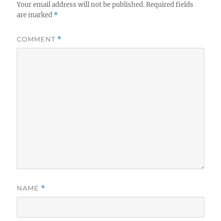
Your email address will not be published.
Required fields
are marked
*
COMMENT
*
NAME
*