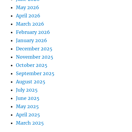
May 2026
April 2026
March 2026
February 2026
January 2026
December 2025
November 2025
October 2025
September 2025
August 2025
July 2025
June 2025
May 2025
April 2025
March 2025