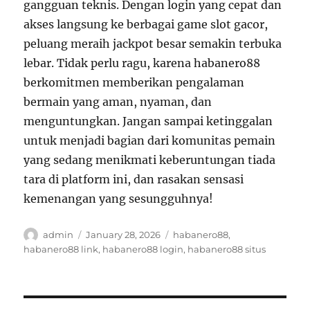
gangguan teknis. Dengan login yang cepat dan
akses langsung ke berbagai game slot gacor,
peluang meraih jackpot besar semakin terbuka
lebar. Tidak perlu ragu, karena habanero88
berkomitmen memberikan pengalaman
bermain yang aman, nyaman, dan
menguntungkan. Jangan sampai ketinggalan
untuk menjadi bagian dari komunitas pemain
yang sedang menikmati keberuntungan tiada
tara di platform ini, dan rasakan sensasi
kemenangan yang sesungguhnya!
Author
Posted
Tags
admin
January 28, 2026
habanero88
,
on
habanero88 link
,
habanero88 login
,
habanero88 situs