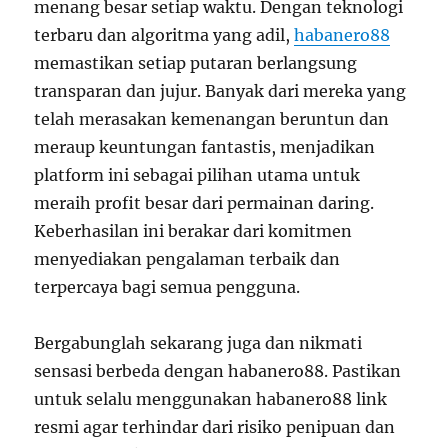
menang besar setiap waktu. Dengan teknologi
terbaru dan algoritma yang adil,
habanero88
memastikan setiap putaran berlangsung
transparan dan jujur. Banyak dari mereka yang
telah merasakan kemenangan beruntun dan
meraup keuntungan fantastis, menjadikan
platform ini sebagai pilihan utama untuk
meraih profit besar dari permainan daring.
Keberhasilan ini berakar dari komitmen
menyediakan pengalaman terbaik dan
terpercaya bagi semua pengguna.
Bergabunglah sekarang juga dan nikmati
sensasi berbeda dengan habanero88. Pastikan
untuk selalu menggunakan habanero88 link
resmi agar terhindar dari risiko penipuan dan