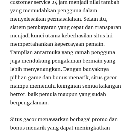
customer service 24 jam menjadi nilai tambah
yang memudahkan pengguna dalam
menyelesaikan permasalahan. Selain itu,
sistem pembayaran yang cepat dan transparan
menjadi kunci utama keberhasilan situs ini
mempertahankan kepercayaan pemain.
Tampilan antarmuka yang ramah pengguna
juga mendukung pengalaman bermain yang
lebih menyenangkan. Dengan banyaknya
pilihan game dan bonus menarik, situs gacor
mampu memenuhi keinginan semua kalangan
bettor, baik pemula maupun yang sudah
berpengalaman.
Situs gacor menawarkan berbagai promo dan
bonus menarik yang dapat meningkatkan