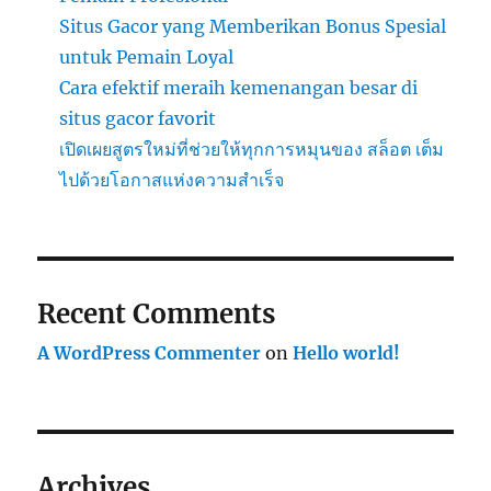
Situs Gacor yang Memberikan Bonus Spesial
untuk Pemain Loyal
Cara efektif meraih kemenangan besar di
situs gacor favorit
เปิดเผยสูตรใหม่ที่ช่วยให้ทุกการหมุนของ สล็อต เต็ม
ไปด้วยโอกาสแห่งความสำเร็จ
Recent Comments
A WordPress Commenter
on
Hello world!
Archives