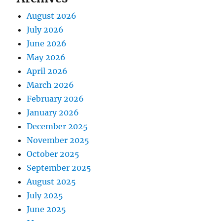
August 2026
July 2026
June 2026
May 2026
April 2026
March 2026
February 2026
January 2026
December 2025
November 2025
October 2025
September 2025
August 2025
July 2025
June 2025