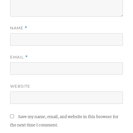
NAME
*
EMAIL
*
WEBSITE
Save my name, email, and website in this browser for
the next time I comment.