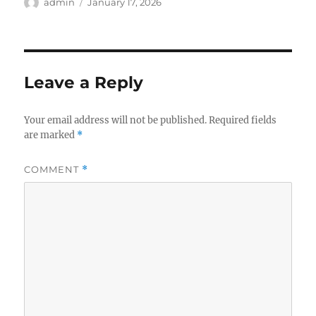
Author
Posted
admin
January 17, 2026
on
Leave a Reply
Your email address will not be published.
Required fields
are marked
*
COMMENT
*