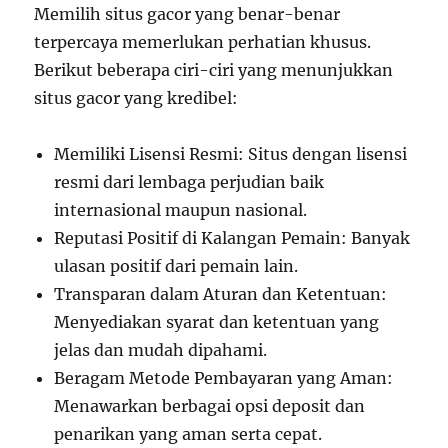
Memilih situs gacor yang benar-benar
terpercaya memerlukan perhatian khusus.
Berikut beberapa ciri-ciri yang menunjukkan
situs gacor yang kredibel:
Memiliki Lisensi Resmi: Situs dengan lisensi
resmi dari lembaga perjudian baik
internasional maupun nasional.
Reputasi Positif di Kalangan Pemain: Banyak
ulasan positif dari pemain lain.
Transparan dalam Aturan dan Ketentuan:
Menyediakan syarat dan ketentuan yang
jelas dan mudah dipahami.
Beragam Metode Pembayaran yang Aman:
Menawarkan berbagai opsi deposit dan
penarikan yang aman serta cepat.