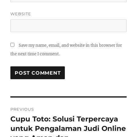
WEBSITE
Save my name, email, and website in this browser for
the next time I comment.
Post
PREVIOUS
navigation
Cupu Toto: Solusi Terpercaya
Previous
post:
untuk Pengalaman Judi Online