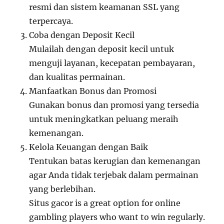
resmi dan sistem keamanan SSL yang
terpercaya.
Coba dengan Deposit Kecil
Mulailah dengan deposit kecil untuk
menguji layanan, kecepatan pembayaran,
dan kualitas permainan.
Manfaatkan Bonus dan Promosi
Gunakan bonus dan promosi yang tersedia
untuk meningkatkan peluang meraih
kemenangan.
Kelola Keuangan dengan Baik
Tentukan batas kerugian dan kemenangan
agar Anda tidak terjebak dalam permainan
yang berlebihan.
Situs gacor is a great option for online
gambling players who want to win regularly.