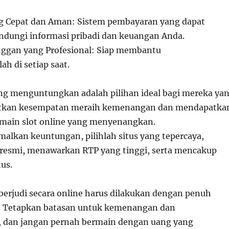
g Cepat dan Aman: Sistem pembayaran yang dapat
ndungi informasi pribadi dan keuangan Anda.
nggan yang Profesional: Siap membantu
h di setiap saat.
ang menguntungkan adalah pilihan ideal bagi mereka ya
tkan kesempatan meraih kemenangan dan mendapatka
main slot online yang menyenangkan.
lkan keuntungan, pilihlah situs yang tepercaya,
i resmi, menawarkan RTP yang tinggi, serta mencakup
us.
berjudi secara online harus dilakukan dengan penuh
. Tetapkan batasan untuk kemenangan dan
, dan jangan pernah bermain dengan uang yang