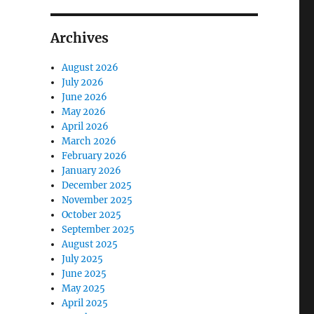
Archives
August 2026
July 2026
June 2026
May 2026
April 2026
March 2026
February 2026
January 2026
December 2025
November 2025
October 2025
September 2025
August 2025
July 2025
June 2025
May 2025
April 2025