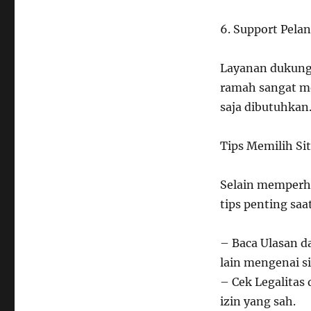
6. Support Pela
Layanan dukung
ramah sangat m
saja dibutuhkan
Tips Memilih Sit
Selain memperhat
tips penting saa
– Baca Ulasan d
lain mengenai si
– Cek Legalitas 
izin yang sah.