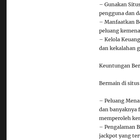
– Gunakan Situs
pengguna dan da
– Manfaatkan B
peluang kemena
– Kelola Keuan
dan kekalahan g
Keuntungan Berm
Bermain di situs
– Peluang Menan
dan banyaknya 
memperoleh kem
– Pengalaman Be
jackpot yang te