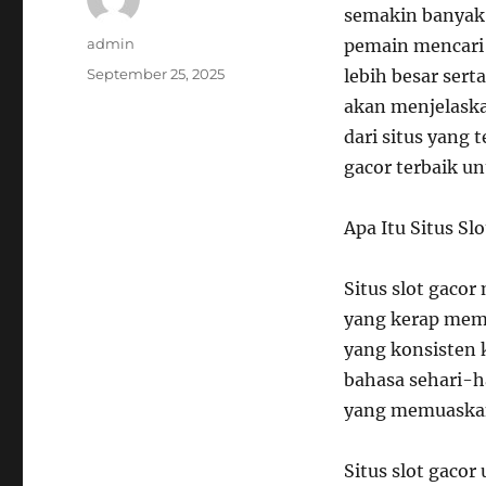
semakin banyak 
Author
admin
pemain mencari
Posted
September 25, 2025
lebih besar ser
on
akan menjelaska
dari situs yang 
gacor terbaik 
Apa Itu Situs Sl
Situs slot gacor
yang kerap mem
yang konsisten 
bahasa sehari-ha
yang memuaskan
Situs slot gaco