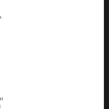
n
ti
g