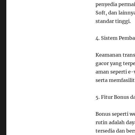
penyedia permai
Soft, dan lainny
standar tinggi.
4. Sistem Pemb
Keamanan transa
gacor yang ter
aman seperti e-w
serta memfasilit
5. Fitur Bonus 
Bonus seperti w
rutin adalah daya
tersedia dan bers