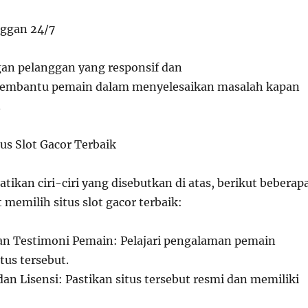
nggan 24/7
an pelanggan yang responsif dan
embantu pemain dalam menyelesaikan masalah kapan
.
us Slot Gacor Terbaik
ikan ciri-ciri yang disebutkan di atas, berikut beberap
t memilih situs slot gacor terbaik:
an Testimoni Pemain: Pelajari pengalaman pemain
tus tersebut.
dan Lisensi: Pastikan situs tersebut resmi dan memiliki