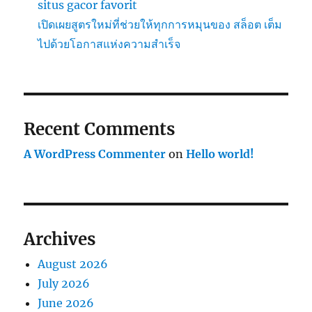
situs gacor favorit
เปิดเผยสูตรใหม่ที่ช่วยให้ทุกการหมุนของ สล็อต เต็ม
ไปด้วยโอกาสแห่งความสำเร็จ
Recent Comments
A WordPress Commenter
on
Hello world!
Archives
August 2026
July 2026
June 2026