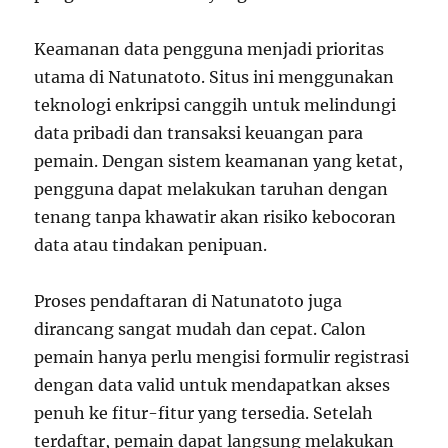
Keamanan data pengguna menjadi prioritas
utama di Natunatoto. Situs ini menggunakan
teknologi enkripsi canggih untuk melindungi
data pribadi dan transaksi keuangan para
pemain. Dengan sistem keamanan yang ketat,
pengguna dapat melakukan taruhan dengan
tenang tanpa khawatir akan risiko kebocoran
data atau tindakan penipuan.
Proses pendaftaran di Natunatoto juga
dirancang sangat mudah dan cepat. Calon
pemain hanya perlu mengisi formulir registrasi
dengan data valid untuk mendapatkan akses
penuh ke fitur-fitur yang tersedia. Setelah
terdaftar, pemain dapat langsung melakukan