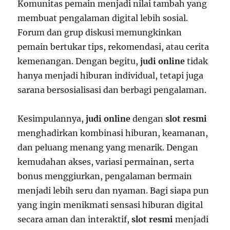
Komunitas pemain menjadi nilai tambah yang
membuat pengalaman digital lebih sosial.
Forum dan grup diskusi memungkinkan
pemain bertukar tips, rekomendasi, atau cerita
kemenangan. Dengan begitu,
judi online
tidak
hanya menjadi hiburan individual, tetapi juga
sarana bersosialisasi dan berbagi pengalaman.
Kesimpulannya,
judi online
dengan
slot resmi
menghadirkan kombinasi hiburan, keamanan,
dan peluang menang yang menarik. Dengan
kemudahan akses, variasi permainan, serta
bonus menggiurkan, pengalaman bermain
menjadi lebih seru dan nyaman. Bagi siapa pun
yang ingin menikmati sensasi hiburan digital
secara aman dan interaktif,
slot resmi
menjadi