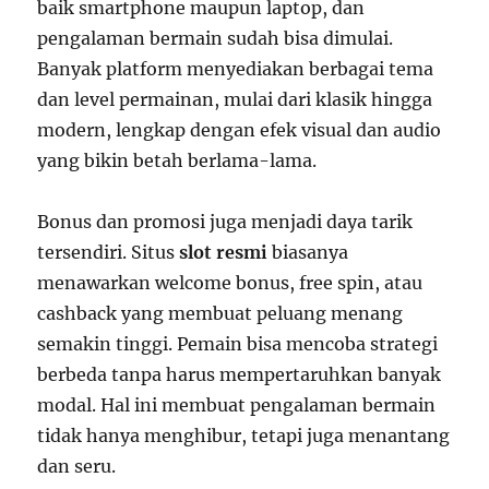
baik smartphone maupun laptop, dan
pengalaman bermain sudah bisa dimulai.
Banyak platform menyediakan berbagai tema
dan level permainan, mulai dari klasik hingga
modern, lengkap dengan efek visual dan audio
yang bikin betah berlama-lama.
Bonus dan promosi juga menjadi daya tarik
tersendiri. Situs
slot resmi
biasanya
menawarkan welcome bonus, free spin, atau
cashback yang membuat peluang menang
semakin tinggi. Pemain bisa mencoba strategi
berbeda tanpa harus mempertaruhkan banyak
modal. Hal ini membuat pengalaman bermain
tidak hanya menghibur, tetapi juga menantang
dan seru.