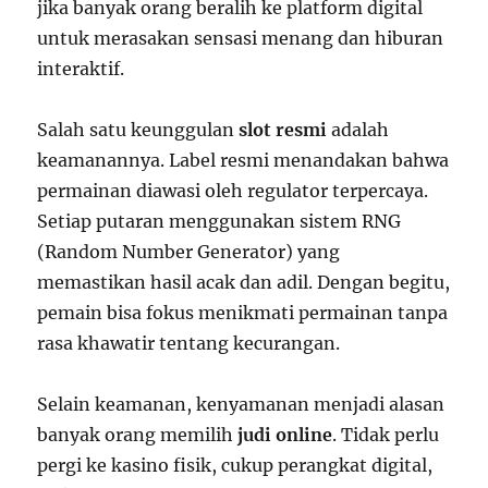
jika banyak orang beralih ke platform digital
untuk merasakan sensasi menang dan hiburan
interaktif.
Salah satu keunggulan
slot resmi
adalah
keamanannya. Label resmi menandakan bahwa
permainan diawasi oleh regulator terpercaya.
Setiap putaran menggunakan sistem RNG
(Random Number Generator) yang
memastikan hasil acak dan adil. Dengan begitu,
pemain bisa fokus menikmati permainan tanpa
rasa khawatir tentang kecurangan.
Selain keamanan, kenyamanan menjadi alasan
banyak orang memilih
judi online
. Tidak perlu
pergi ke kasino fisik, cukup perangkat digital,