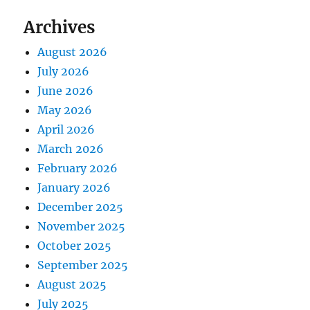
Archives
August 2026
July 2026
June 2026
May 2026
April 2026
March 2026
February 2026
January 2026
December 2025
November 2025
October 2025
September 2025
August 2025
July 2025