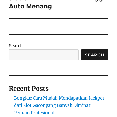
post:
Auto Menang
Search
SEARCH
Recent Posts
Bongkar Cara Mudah Mendapatkan Jackpot
dari Slot Gacor yang Banyak Diminati
Pemain Profesional