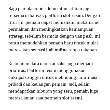
Bagi pemula, mode demo atau latihan juga
tersedia di banyak platform
slot resmi
. Dengan
fitur ini, pemain dapat memahami mekanisme
permainan dan meningkatkan kemampuan
strategi sebelum bermain dengan uang asli. Ini
tentu memudahkan pemain baru untuk mulai
merasakan sensasi
judi online
tanpa tekanan.
Keamanan data dan transaksi juga menjadi
prioritas. Platform resmi menggunakan
enkripsi canggih untuk melindungi informasi
pribadi dan keuangan pemain. Jadi, selain
mendapatkan hiburan yang seru, pemain juga
merasa aman saat bermain
slot resmi
.