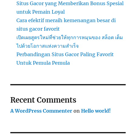
Situs Gacor yang Memberikan Bonus Spesial
untuk Pemain Loyal
Cara efektif meraih kemenangan besar di
situs gacor favorit
เปิดเผยสูตรใหม่ที่ช่วยให้ทุกการหมุนของ สล็อต เต็ม
ไปด้วยโอกาสแห่งความสำเร็จ
Perbandingan Situs Gacor Paling Favorit
Untuk Pemula Pemula
Recent Comments
A WordPress Commenter
on
Hello world!