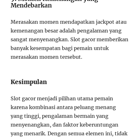
Mendebarkan
Merasakan momen mendapatkan jackpot atau
kemenangan besar adalah pengalaman yang
sangat menyenangkan. Slot gacor memberikan
banyak kesempatan bagi pemain untuk
merasakan momen tersebut.
Kesimpulan
Slot gacor menjadi pilihan utama pemain
karena kombinasi antara peluang menang
yang tinggi, pengalaman bermain yang
menyenangkan, dan faktor keberuntungan
yang menarik. Dengan semua elemen ini, tidak