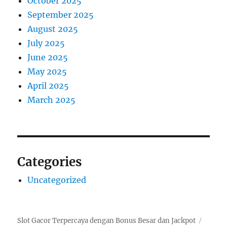
October 2025
September 2025
August 2025
July 2025
June 2025
May 2025
April 2025
March 2025
Categories
Uncategorized
Slot Gacor Terpercaya dengan Bonus Besar dan Jackpot