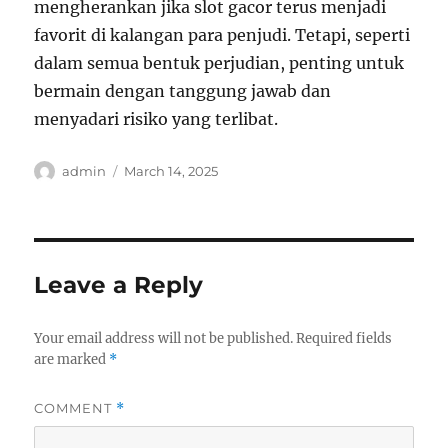
mengherankan jika slot gacor terus menjadi
favorit di kalangan para penjudi. Tetapi, seperti
dalam semua bentuk perjudian, penting untuk
bermain dengan tanggung jawab dan
menyadari risiko yang terlibat.
Author
Posted
admin
March 14, 2025
on
Leave a Reply
Your email address will not be published.
Required fields
are marked
*
COMMENT
*