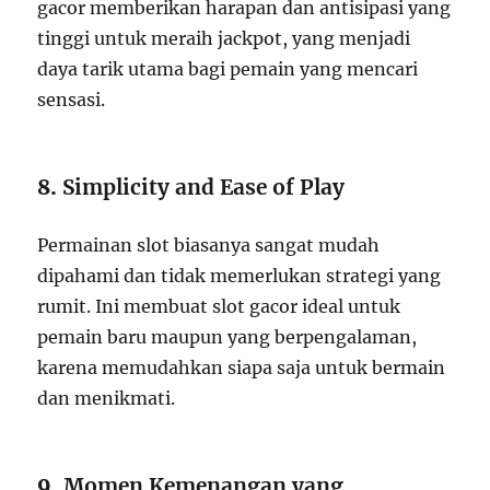
gacor memberikan harapan dan antisipasi yang
tinggi untuk meraih jackpot, yang menjadi
daya tarik utama bagi pemain yang mencari
sensasi.
8.
Simplicity and Ease of Play
Permainan slot biasanya sangat mudah
dipahami dan tidak memerlukan strategi yang
rumit. Ini membuat slot gacor ideal untuk
pemain baru maupun yang berpengalaman,
karena memudahkan siapa saja untuk bermain
dan menikmati.
9.
Momen Kemenangan yang