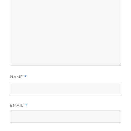
NAME
*
EMAIL
*