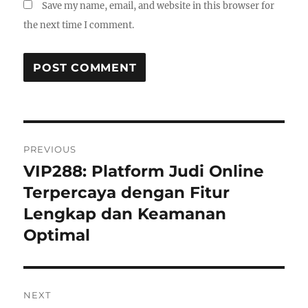
Save my name, email, and website in this browser for
the next time I comment.
Post
PREVIOUS
navigation
VIP288: Platform Judi Online
Previous
post:
Terpercaya dengan Fitur
Lengkap dan Keamanan
Optimal
NEXT