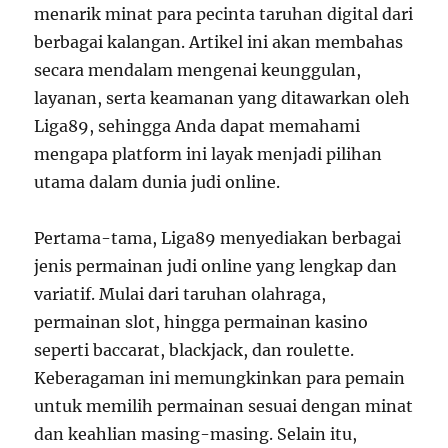
menarik minat para pecinta taruhan digital dari
berbagai kalangan. Artikel ini akan membahas
secara mendalam mengenai keunggulan,
layanan, serta keamanan yang ditawarkan oleh
Liga89, sehingga Anda dapat memahami
mengapa platform ini layak menjadi pilihan
utama dalam dunia judi online.
Pertama-tama, Liga89 menyediakan berbagai
jenis permainan judi online yang lengkap dan
variatif. Mulai dari taruhan olahraga,
permainan slot, hingga permainan kasino
seperti baccarat, blackjack, dan roulette.
Keberagaman ini memungkinkan para pemain
untuk memilih permainan sesuai dengan minat
dan keahlian masing-masing. Selain itu,