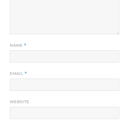
NAME
*
EMAIL
*
WEBSITE