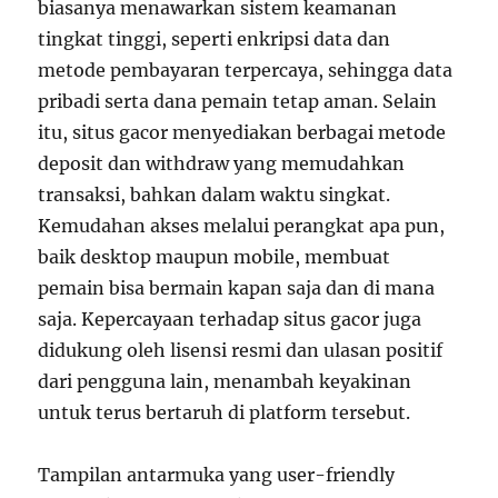
biasanya menawarkan sistem keamanan
tingkat tinggi, seperti enkripsi data dan
metode pembayaran terpercaya, sehingga data
pribadi serta dana pemain tetap aman. Selain
itu, situs gacor menyediakan berbagai metode
deposit dan withdraw yang memudahkan
transaksi, bahkan dalam waktu singkat.
Kemudahan akses melalui perangkat apa pun,
baik desktop maupun mobile, membuat
pemain bisa bermain kapan saja dan di mana
saja. Kepercayaan terhadap situs gacor juga
didukung oleh lisensi resmi dan ulasan positif
dari pengguna lain, menambah keyakinan
untuk terus bertaruh di platform tersebut.
Tampilan antarmuka yang user-friendly