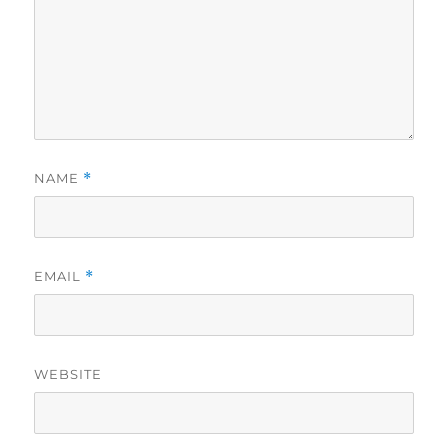
NAME
*
EMAIL
*
WEBSITE