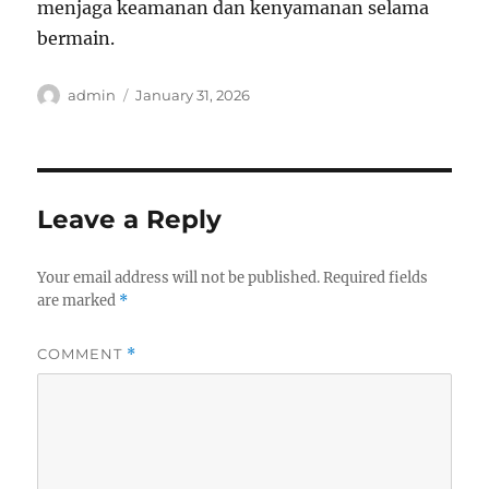
menjaga keamanan dan kenyamanan selama
bermain.
Author
Posted
admin
January 31, 2026
on
Leave a Reply
Your email address will not be published.
Required fields
are marked
*
COMMENT
*