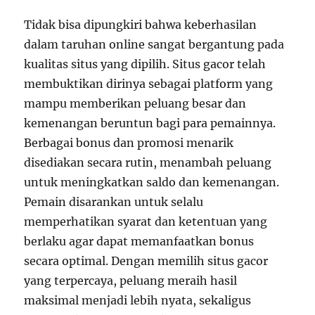
Tidak bisa dipungkiri bahwa keberhasilan
dalam taruhan online sangat bergantung pada
kualitas situs yang dipilih. Situs gacor telah
membuktikan dirinya sebagai platform yang
mampu memberikan peluang besar dan
kemenangan beruntun bagi para pemainnya.
Berbagai bonus dan promosi menarik
disediakan secara rutin, menambah peluang
untuk meningkatkan saldo dan kemenangan.
Pemain disarankan untuk selalu
memperhatikan syarat dan ketentuan yang
berlaku agar dapat memanfaatkan bonus
secara optimal. Dengan memilih situs gacor
yang terpercaya, peluang meraih hasil
maksimal menjadi lebih nyata, sekaligus