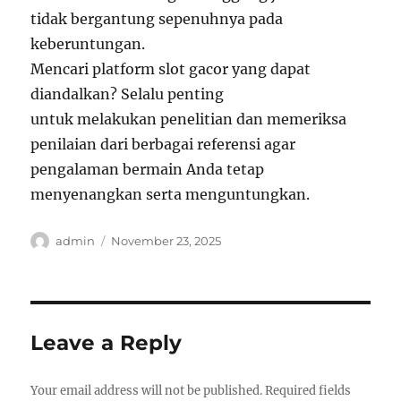
tidak bergantung sepenuhnya pada
keberuntungan.
Mencari platform slot gacor yang dapat
diandalkan? Selalu penting
untuk melakukan penelitian dan memeriksa
penilaian dari berbagai referensi agar
pengalaman bermain Anda tetap
menyenangkan serta menguntungkan.
Author
Posted
admin
November 23, 2025
on
Leave a Reply
Your email address will not be published.
Required fields