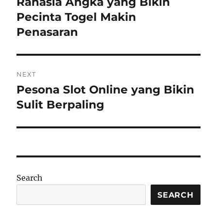
Rahasia Angka yang Bikin
Previous
post:
Pecinta Togel Makin
Penasaran
NEXT
Pesona Slot Online yang Bikin
Next
post:
Sulit Berpaling
Search
SEARCH