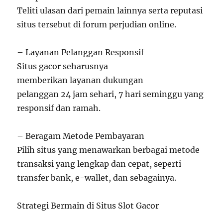
Teliti ulasan dari pemain lainnya serta reputasi
situs tersebut di forum perjudian online.
– Layanan Pelanggan Responsif
Situs gacor seharusnya
memberikan layanan dukungan
pelanggan 24 jam sehari, 7 hari seminggu yang
responsif dan ramah.
– Beragam Metode Pembayaran
Pilih situs yang menawarkan berbagai metode
transaksi yang lengkap dan cepat, seperti
transfer bank, e-wallet, dan sebagainya.
Strategi Bermain di Situs Slot Gacor