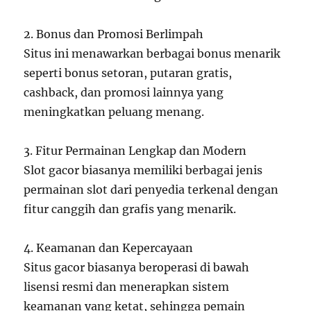
2. Bonus dan Promosi Berlimpah
Situs ini menawarkan berbagai bonus menarik
seperti bonus setoran, putaran gratis,
cashback, dan promosi lainnya yang
meningkatkan peluang menang.
3. Fitur Permainan Lengkap dan Modern
Slot gacor biasanya memiliki berbagai jenis
permainan slot dari penyedia terkenal dengan
fitur canggih dan grafis yang menarik.
4. Keamanan dan Kepercayaan
Situs gacor biasanya beroperasi di bawah
lisensi resmi dan menerapkan sistem
keamanan yang ketat, sehingga pemain