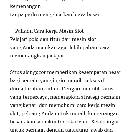
kemenangan
tanpa perlu mengeluarkan biaya besar.
– Pahami Cara Kerja Mesin Slot
Pelajari pola dan fitur dari mesin slot
yang Anda mainkan agar lebih paham cara
memenangkan jackpot.
Situs slot gacor memberikan kesempatan besar
bagi pemain yang ingin meraih sukses di
dunia taruhan online. Dengan memilih situs
yang terpercaya, menerapkan strategi bermain
yang benar, dan memahami cara kerja mesin
slot, peluang Anda untuk meraih kemenangan
besar akan semakin terbuka lebar. Selalu ingat
untuk bermain dengan tanggung jawab dan