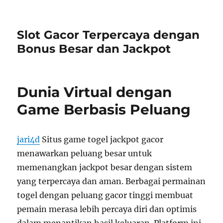
Slot Gacor Terpercaya dengan
Bonus Besar dan Jackpot
Dunia Virtual dengan
Game Berbasis Peluang
jari4d
Situs game togel jackpot gacor
menawarkan peluang besar untuk
memenangkan jackpot besar dengan sistem
yang terpercaya dan aman. Berbagai permainan
togel dengan peluang gacor tinggi membuat
pemain merasa lebih percaya diri dan optimis