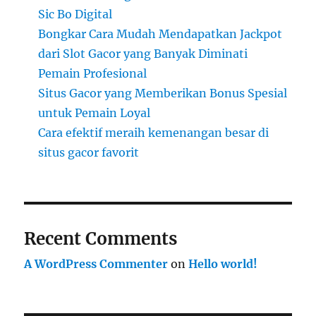
Sic Bo Digital
Bongkar Cara Mudah Mendapatkan Jackpot
dari Slot Gacor yang Banyak Diminati
Pemain Profesional
Situs Gacor yang Memberikan Bonus Spesial
untuk Pemain Loyal
Cara efektif meraih kemenangan besar di
situs gacor favorit
Recent Comments
A WordPress Commenter
on
Hello world!