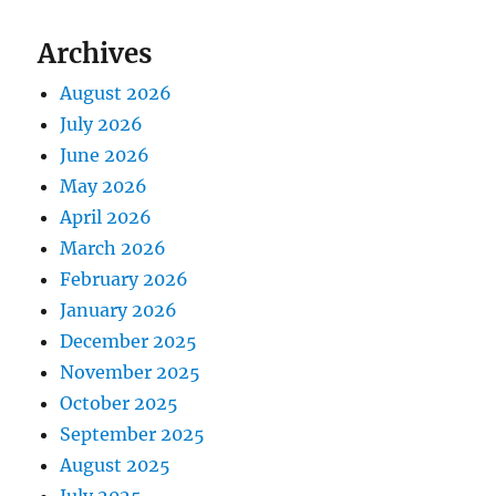
Archives
August 2026
July 2026
June 2026
May 2026
April 2026
March 2026
February 2026
January 2026
December 2025
November 2025
October 2025
September 2025
August 2025