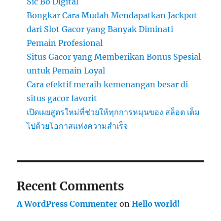
Sic Bo Digital
Bongkar Cara Mudah Mendapatkan Jackpot
dari Slot Gacor yang Banyak Diminati
Pemain Profesional
Situs Gacor yang Memberikan Bonus Spesial
untuk Pemain Loyal
Cara efektif meraih kemenangan besar di
situs gacor favorit
เปิดเผยสูตรใหม่ที่ช่วยให้ทุกการหมุนของ สล็อต เต็ม
ไปด้วยโอกาสแห่งความสำเร็จ
Recent Comments
A WordPress Commenter
on
Hello world!