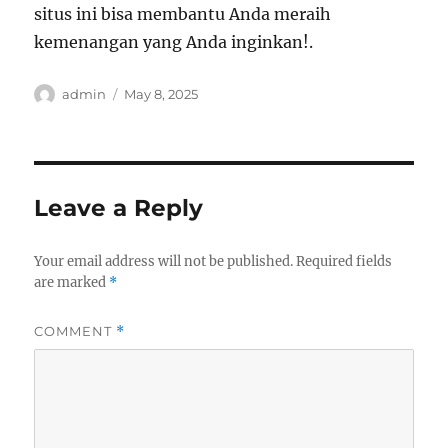
situs ini bisa membantu Anda meraih
kemenangan yang Anda inginkan!.
Author
Posted
admin
May 8, 2025
on
Leave a Reply
Your email address will not be published.
Required fields
are marked
*
COMMENT
*