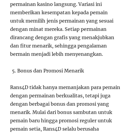
permainan kasino langsung. Variasi ini
memberikan kesempatan kepada pemain
untuk memilih jenis permainan yang sesuai
dengan minat mereka. Setiap permainan
dirancang dengan grafis yang menakjubkan
dan fitur menarik, sehingga pengalaman
bermain menjadi lebih menyenangkan.
Bonus dan Promosi Menarik
Rans4D tidak hanya memanjakan para pemain
dengan permainan berkualitas, tetapi juga
dengan berbagai bonus dan promosi yang
menarik. Mulai dari bonus sambutan untuk
pemain baru hingga promosi reguler untuk
pemain setia, Rans4D selalu berusaha