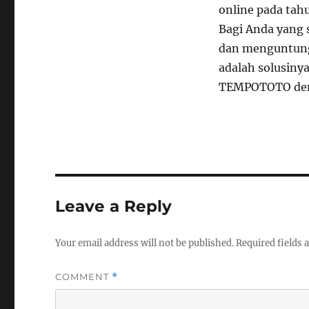
online pada tah
Bagi Anda yang 
dan menguntu
adalah solusiny
TEMPOTOTO demi
Leave a Reply
Your email address will not be published.
Required fields
COMMENT
*