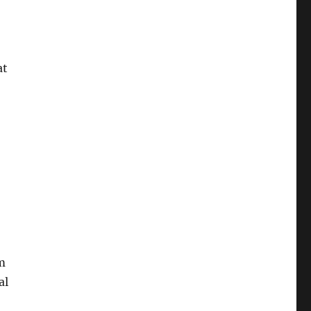
at
m
al