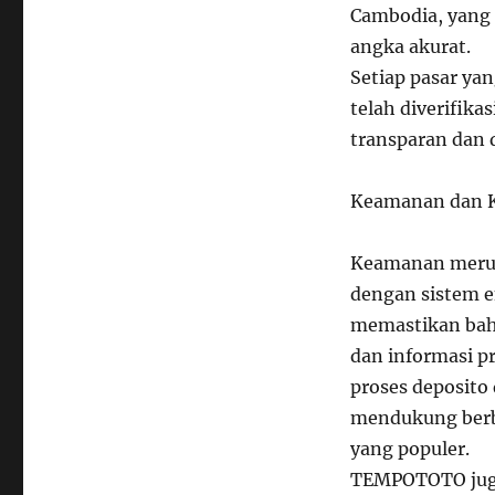
Cambodia, yang
angka akurat.
Setiap pasar y
telah diverifika
transparan dan d
Keamanan dan K
Keamanan merup
dengan sistem e
memastikan bah
dan informasi pr
proses deposito
mendukung berb
yang populer.
TEMPOTOTO juga