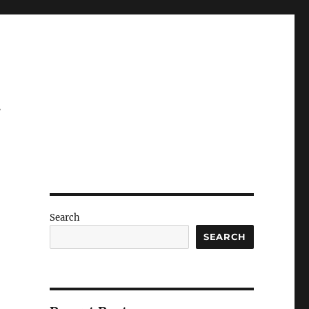
t
Search
SEARCH