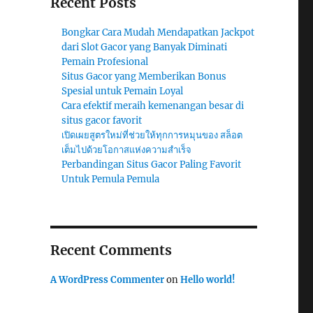
Recent Posts
Bongkar Cara Mudah Mendapatkan Jackpot
dari Slot Gacor yang Banyak Diminati
Pemain Profesional
Situs Gacor yang Memberikan Bonus
Spesial untuk Pemain Loyal
Cara efektif meraih kemenangan besar di
situs gacor favorit
เปิดเผยสูตรใหม่ที่ช่วยให้ทุกการหมุนของ สล็อต
เต็มไปด้วยโอกาสแห่งความสำเร็จ
Perbandingan Situs Gacor Paling Favorit
Untuk Pemula Pemula
Recent Comments
A WordPress Commenter
on
Hello world!