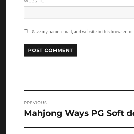
WEBSITE
Save my name, email, and website in this browser for
Post
PREVIOUS
navigation
Mahjong Ways PG Soft d
Previous
post: