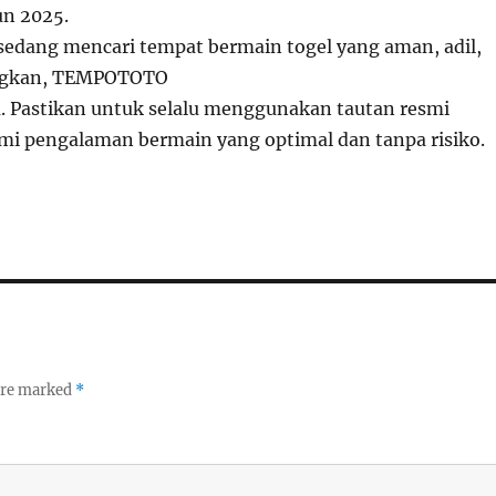
un 2025.
sedang mencari tempat bermain togel yang aman, adil,
ngkan, TEMPOTOTO
a. Pastikan untuk selalu menggunakan tautan resmi
 pengalaman bermain yang optimal dan tanpa risiko.
 are marked
*