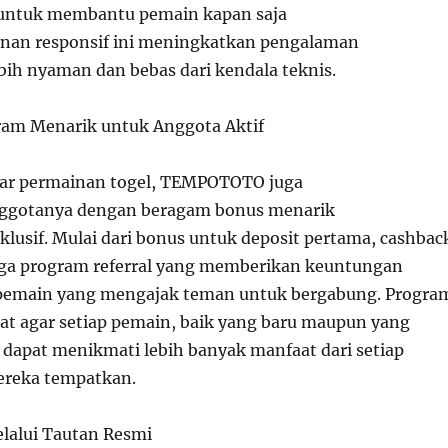
 untuk membantu pemain kapan saja
anan responsif ini meningkatkan pengalaman
bih nyaman dan bebas dari kendala teknis.
ram Menarik untuk Anggota Aktif
dar permainan togel, TEMPOTOTO juga
gotanya dengan beragam bonus menarik
klusif. Mulai dari bonus untuk deposit pertama, cashbac
ga program referral yang memberikan keuntungan
pemain yang mengajak teman untuk bergabung. Progra
buat agar setiap pemain, baik yang baru maupun yang
dapat menikmati lebih banyak manfaat dari setiap
ereka tempatkan.
lalui Tautan Resmi