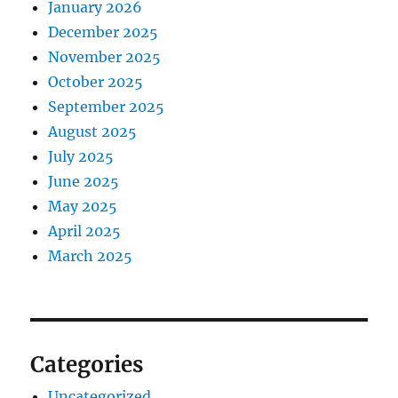
January 2026
December 2025
November 2025
October 2025
September 2025
August 2025
July 2025
June 2025
May 2025
April 2025
March 2025
Categories
Uncategorized