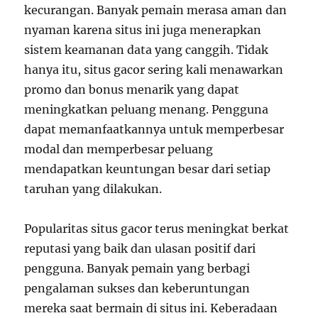
kecurangan. Banyak pemain merasa aman dan
nyaman karena situs ini juga menerapkan
sistem keamanan data yang canggih. Tidak
hanya itu, situs gacor sering kali menawarkan
promo dan bonus menarik yang dapat
meningkatkan peluang menang. Pengguna
dapat memanfaatkannya untuk memperbesar
modal dan memperbesar peluang
mendapatkan keuntungan besar dari setiap
taruhan yang dilakukan.
Popularitas situs gacor terus meningkat berkat
reputasi yang baik dan ulasan positif dari
pengguna. Banyak pemain yang berbagi
pengalaman sukses dan keberuntungan
mereka saat bermain di situs ini. Keberadaan