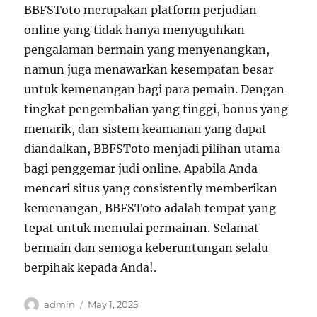
BBFSToto merupakan platform perjudian
online yang tidak hanya menyuguhkan
pengalaman bermain yang menyenangkan,
namun juga menawarkan kesempatan besar
untuk kemenangan bagi para pemain. Dengan
tingkat pengembalian yang tinggi, bonus yang
menarik, dan sistem keamanan yang dapat
diandalkan, BBFSToto menjadi pilihan utama
bagi penggemar judi online. Apabila Anda
mencari situs yang consistently memberikan
kemenangan, BBFSToto adalah tempat yang
tepat untuk memulai permainan. Selamat
bermain dan semoga keberuntungan selalu
berpihak kepada Anda!.
Author
Posted
admin
May 1, 2025