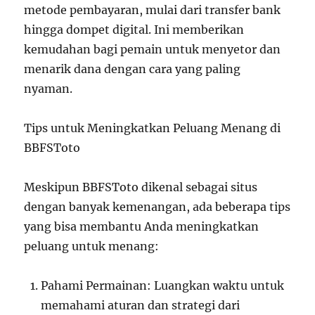
metode pembayaran, mulai dari transfer bank
hingga dompet digital. Ini memberikan
kemudahan bagi pemain untuk menyetor dan
menarik dana dengan cara yang paling
nyaman.
Tips untuk Meningkatkan Peluang Menang di
BBFSToto
Meskipun BBFSToto dikenal sebagai situs
dengan banyak kemenangan, ada beberapa tips
yang bisa membantu Anda meningkatkan
peluang untuk menang:
Pahami Permainan: Luangkan waktu untuk
memahami aturan dan strategi dari