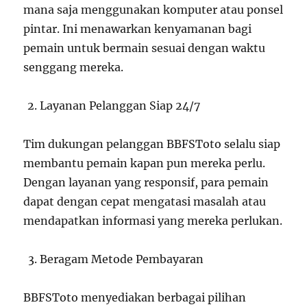
mana saja menggunakan komputer atau ponsel
pintar. Ini menawarkan kenyamanan bagi
pemain untuk bermain sesuai dengan waktu
senggang mereka.
Layanan Pelanggan Siap 24/7
Tim dukungan pelanggan BBFSToto selalu siap
membantu pemain kapan pun mereka perlu.
Dengan layanan yang responsif, para pemain
dapat dengan cepat mengatasi masalah atau
mendapatkan informasi yang mereka perlukan.
Beragam Metode Pembayaran
BBFSToto menyediakan berbagai pilihan