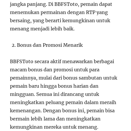
jangka panjang. Di BBFSToto, pemain dapat
menemukan permainan dengan RTP yang
bersaing, yang berarti kemungkinan untuk
menang menjadi lebih baik.
Bonus dan Promosi Menarik
BBFSToto secara aktif menawarkan berbagai
macam bonus dan promosi untuk para
pemainnya, mulai dari bonus sambutan untuk
pemain baru hingga bonus harian dan
mingguan. Semua ini dirancang untuk
meningkatkan peluang pemain dalam meraih
kemenangan. Dengan bonus ini, pemain bisa
bermain lebih lama dan meningkatkan
kemungkinan mereka untuk menang.