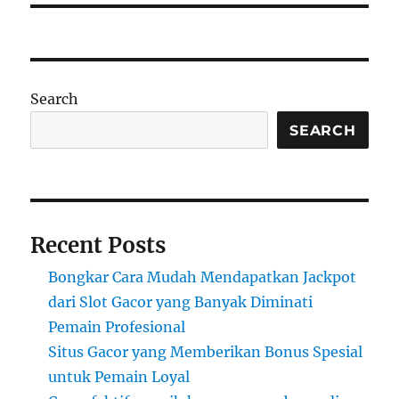
Search
SEARCH
Recent Posts
Bongkar Cara Mudah Mendapatkan Jackpot
dari Slot Gacor yang Banyak Diminati
Pemain Profesional
Situs Gacor yang Memberikan Bonus Spesial
untuk Pemain Loyal