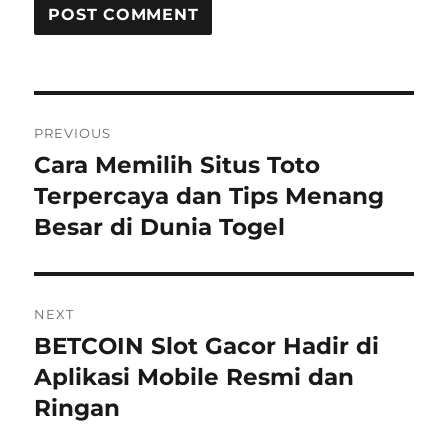
Post
PREVIOUS
navigation
Cara Memilih Situs Toto
Previous
post:
Terpercaya dan Tips Menang
Besar di Dunia Togel
NEXT
BETCOIN Slot Gacor Hadir di
Next
post:
Aplikasi Mobile Resmi dan
Ringan